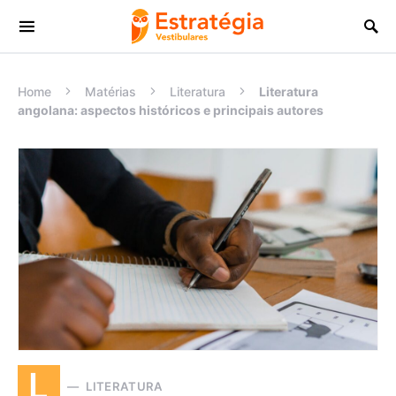
Procurar:
Home
Matérias
Literatura
Literatura
angolana: aspectos históricos e principais autores
L
LITERATURA