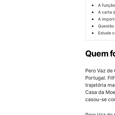
A função
A carta 
A import
Questão 
Estude c
Quem fo
Pero Vaz de 
Portugal. Fi
trajetória m
Casa da Moed
casou-se com
Pero Vaz de 