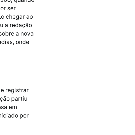
or ser
Ao chegar ao
iou a redação
sobre a nova
ndias, onde
e registrar
ção partiu
uesa em
niciado por