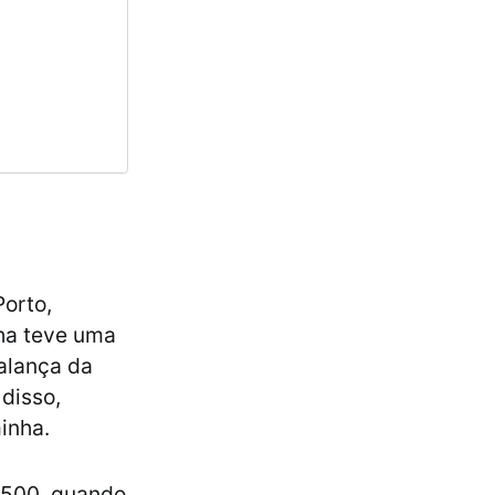
orto,
ha teve uma
balança da
disso,
inha.
1500, quando