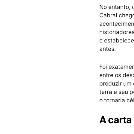
No entanto, 
Cabral chegou
aconteciment
historiadore
e estabelece
antes.
Foi exatamen
entre os des
produzir um
terra e seu 
o tornaria c
A carta