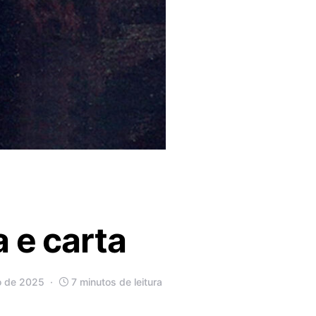
 e carta
o de 2025
7 minutos de leitura