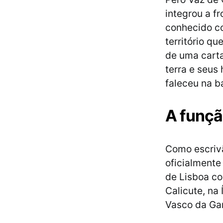
integrou a f
conhecido co
território qu
de uma carta
terra e seus
faleceu na b
A funçã
Como escrivã
oficialmente
de Lisboa co
Calicute, na 
Vasco da G