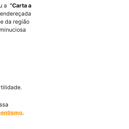
eu a
“Carta a
i endereçada
te da região
a minuciosa
tilidade.
essa
hentismo
.