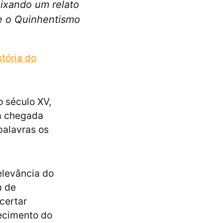
eixando um relato
 e o Quinhentismo
stória do
o século XV,
 a chegada
 palavras os
elevância do
m de
certar
hecimento do