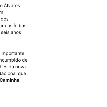
o Álvares
um
 dos
ara as Índias
 seis anos
 importante
 incumbido de
lhes da nova
dacional que
e Caminha
.