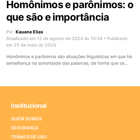
Homônimos e parônimos: o
que são e importância
Por
Kauane Elias
Atualizado em 12 de agosto de 2024 às 10:34 • Publicado
em 25 de maio de 2024
Homônimos e parônimos são situações linguísticas em que há
semelhança na sonoridade das palavras, de forma que os…
Institucional
QUEM SOMOS
SEGURANÇA
TERMOS DE USO