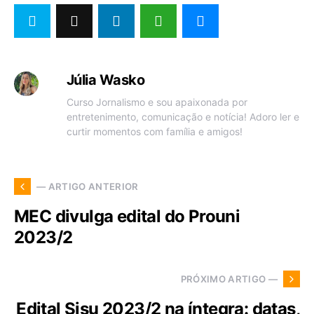
Júlia Wasko
Curso Jornalismo e sou apaixonada por
entretenimento, comunicação e notícia! Adoro ler e
curtir momentos com família e amigos!
— ARTIGO ANTERIOR
MEC divulga edital do Prouni
2023/2
PRÓXIMO ARTIGO —
Edital Sisu 2023/2 na íntegra: datas,