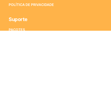
POLÍTICA DE PRIVACIDADE
Suporte
PACOTES
ITA/IME
ENEM
VESTIBULARES
PORQUE ESTRATÉGIA VESTIBULARES
PERGUNTAS FREQUENTES
Fale Conosco
Alameda Xingu, 350 – Sala 1501
Alphaville Industrial – CEP 06455-911
Barueri – SP
E-mail:
[email protected]