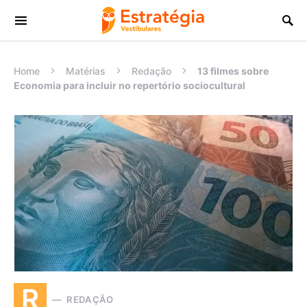
Procurar:
Home
Matérias
Redação
13 filmes sobre
Economia para incluir no repertório sociocultural
R
REDAÇÃO