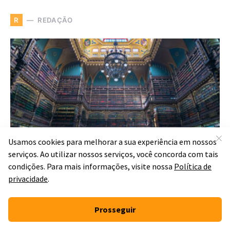
REDAÇÃO
R
19 citações de livros que
podem ser usadas como
repertório nas redações