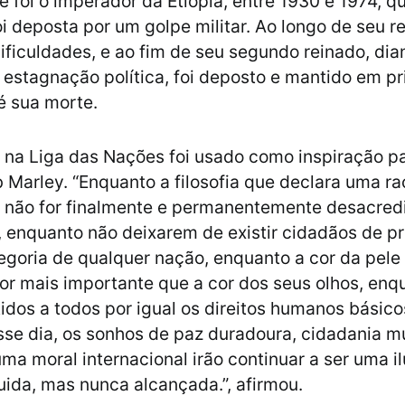
ie foi o imperador da Etiópia, entre 1930 e 1974, 
i deposta por um golpe militar. Ao longo de seu r
ificuldades, e ao fim de seu segundo reinado, dian
estagnação política, foi deposto e mantido em pr
té sua morte.
 na Liga das Nações foi usado como inspiração p
b Marley. “Enquanto a filosofia que declara uma ra
or não for finalmente e permanentemente desacred
enquanto não deixarem de existir cidadãos de pr
goria de qualquer nação, enquanto a cor da pel
or mais importante que a cor dos seus olhos, enq
idos a todos por igual os direitos humanos básico
esse dia, os sonhos de paz duradoura, cidadania m
ma moral internacional irão continuar a ser uma i
uida, mas nunca alcançada.”, afirmou.