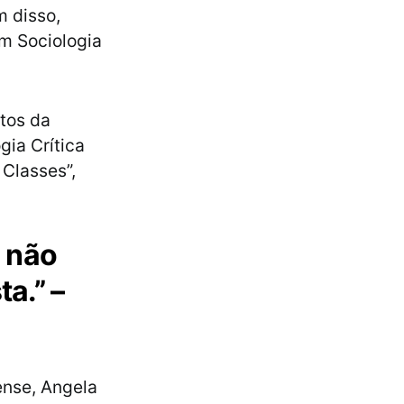
m disso,
em Sociologia
ctos da
gia Crítica
 Classes”,
a não
ta.” –
dense, Angela