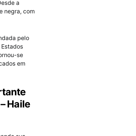
Desde a
 e negra, com
undada pelo
s Estados
tornou-se
focados em
rtante
– Haile