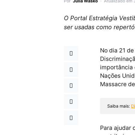
Por
Júlia Wasko
Atualizado em 
O Portal Estratégia Vest
ser usadas como repertór
No dia 21 de
Discriminaçã
importância 
Nações Unida
Massacre de
Saiba mais: 
D
Para ajudar 