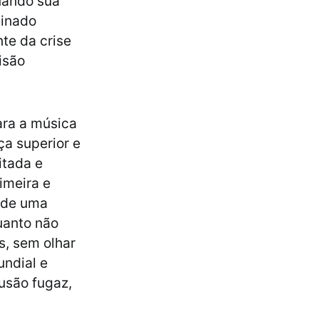
quando sua
einado
te da crise
isão
ara a música
ça superior e
itada e
imeira e
e de uma
uanto não
s, sem olhar
undial e
lusão fugaz,