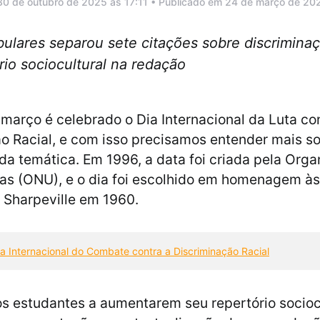
30 de outubro de 2025 às 17:11 • Publicado em 24 de março de 20
ibulares separou sete citações sobre discrimina
io sociocultural na redação
 março é celebrado o Dia Internacional da Luta co
o Racial, e com isso precisamos entender mais so
da temática. Em 1996, a data foi criada pela Org
s (ONU), e o dia foi escolhido em homenagem às
 Sharpeville em 1960.
ia Internacional do Combate contra a Discriminação Racial
os estudantes a aumentarem seu repertório socioc