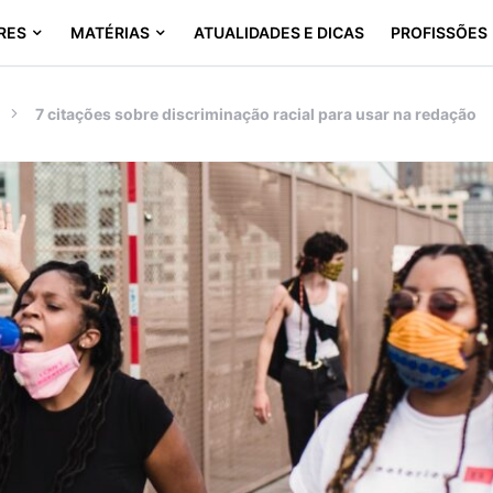
RES
MATÉRIAS
ATUALIDADES E DICAS
PROFISSÕES
7 citações sobre discriminação racial para usar na redação