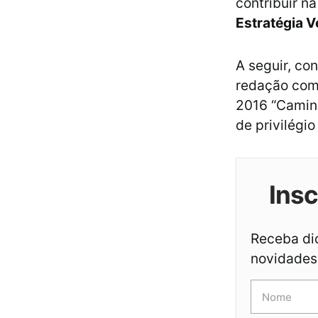
contribuir n
Estratégia V
A seguir, co
redação com
2016 “Caminh
de privilégi
Ins
Receba dic
novidades 