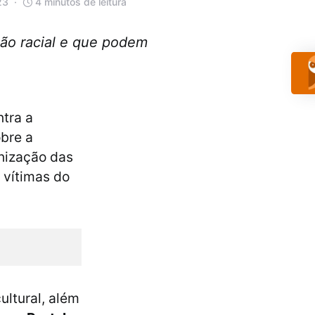
23
4 minutos de leitura
ção racial e que podem
ntra a
bre a
anização das
 vítimas do
ultural, além