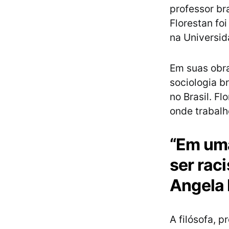
professor bra
Florestan fo
na Universid
Em suas obra
sociologia b
no Brasil. F
onde trabalh
“Em uma
ser raci
Angela 
A filósofa, p