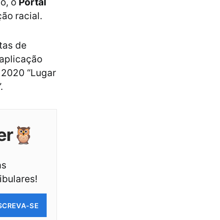
o, o
Portal
ão racial.
tas de
aplicação
 2020 “Lugar
.
er🦉
as
ibulares!
SCREVA-SE