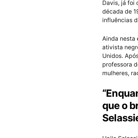
Davis, já fo
década de 19
influências 
Ainda nesta 
ativista neg
Unidos. Após
professora de
mulheres, ra
“Enquan
que o br
Selassi