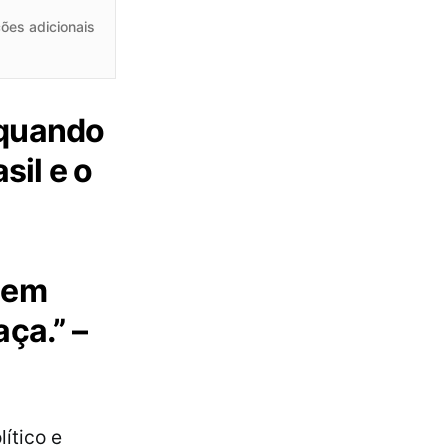
ões adicionais
 quando
sil e o
 em
ça.” –
lítico e