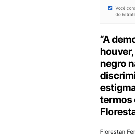
Você con
do Estrat
“A demo
houver, 
negro n
discrim
estigma
termos 
Florest
Florestan Fer