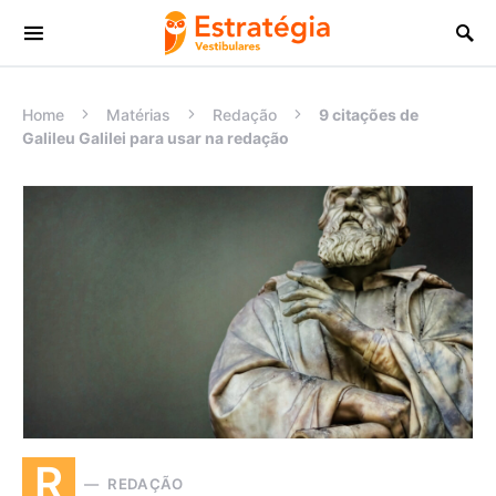
Procurar:
Home
Matérias
Redação
9 citações de
Galileu Galilei para usar na redação
R
REDAÇÃO