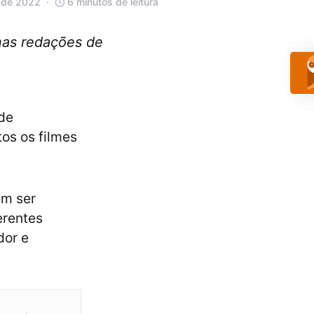
l de 2022
6 minutos de leitura
 nas redações de
 de
os os filmes
em ser
erentes
dor e