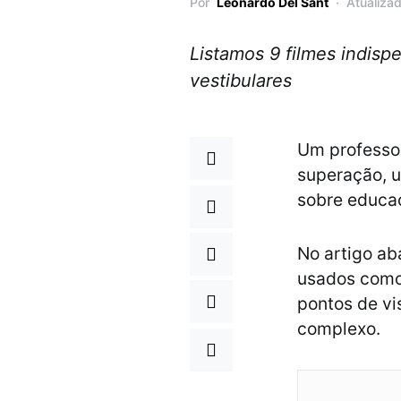
Por
Leonardo Del Sant
Atualiza
Listamos 9 filmes indisp
vestibulares
Um professor
superação, 
sobre educaç
No artigo ab
usados como 
pontos de vi
complexo.