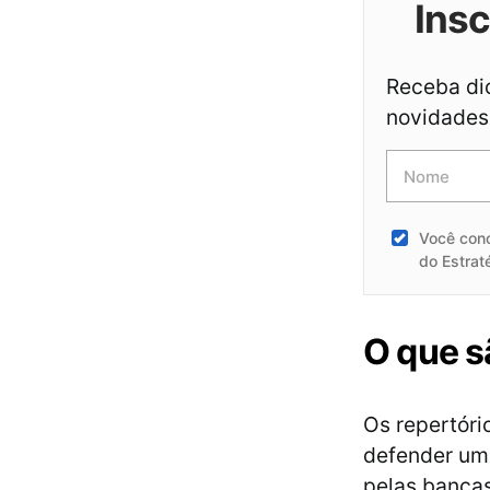
Ins
Receba dic
novidades 
Você con
do Estrat
O que s
Os repertóri
defender um 
pelas banca