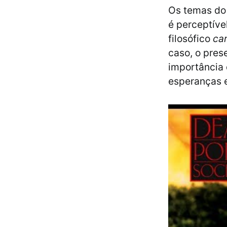
Os temas do 
é perceptíve
filosófico
ca
caso, o pres
importância 
esperanças e