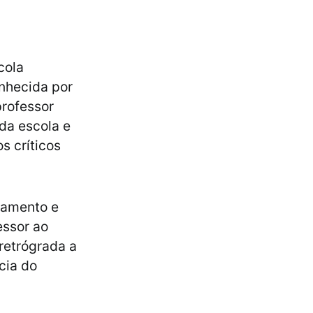
cola
onhecida por
professor
 da escola e
s críticos
samento e
essor ao
retrógrada a
cia do