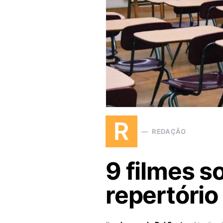
R
REDAÇÃO
9 filmes s
repertório