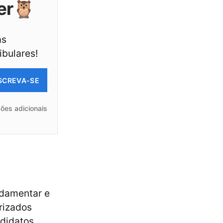
er🦉
as
ibulares!
SCREVA-SE
ões adicionais
ndamentar e
rizados
didatos