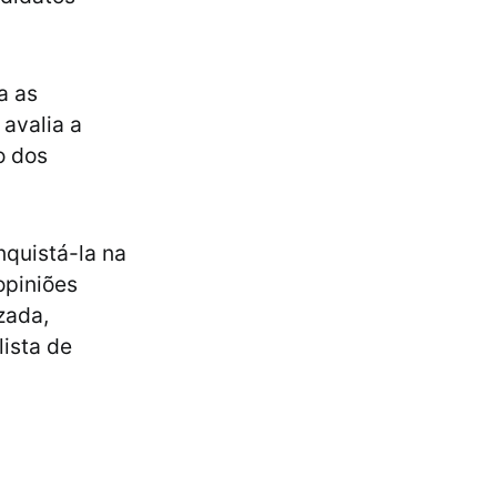
a as
avalia a
o dos
quistá-la na
opiniões
zada,
lista de