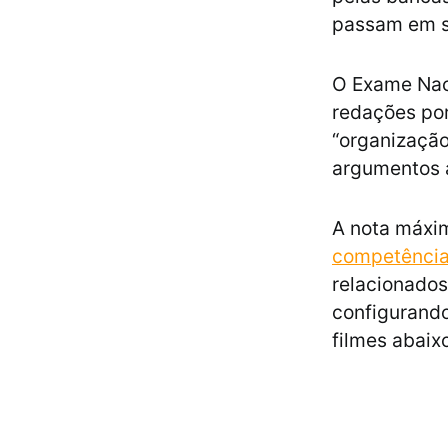
passam em s
O Exame Nac
redações por
“organização
argumentos 
A nota máxi
competência
relacionados
configurando
filmes abaix