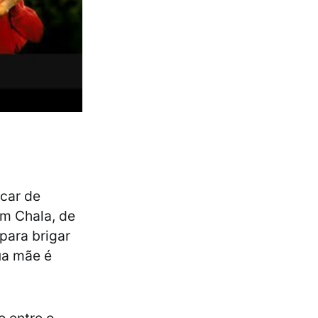
scar de
em Chala, de
para brigar
sua mãe é