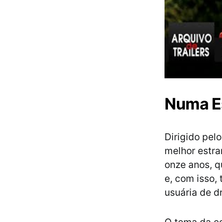
Numa E
Dirigido pel
melhor estra
onze anos, q
e, com isso,
usuária de d