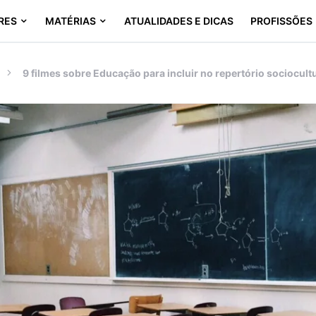
RES
MATÉRIAS
ATUALIDADES E DICAS
PROFISSÕES
9 filmes sobre Educação para incluir no repertório sociocult