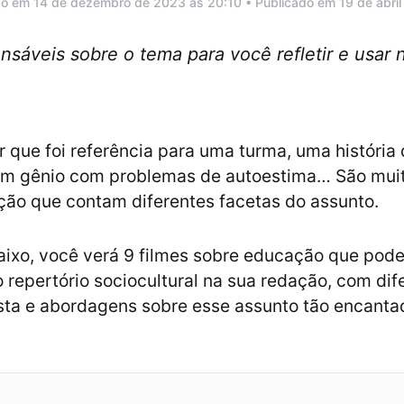
do em 14 de dezembro de 2023 às 20:10 • Publicado em 19 de abri
ensáveis sobre o tema para você refletir e usar
 que foi referência para uma turma, uma história
um gênio com problemas de autoestima… São muit
ão que contam diferentes facetas do assunto.
aixo, você verá 9 filmes sobre educação que pod
repertório sociocultural na sua redação, com dif
sta e abordagens sobre esse assunto tão encanta