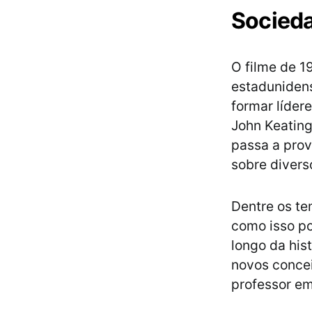
Socieda
O filme de 1
estadunidens
formar líder
John Keating
passa a prov
sobre divers
Dentre os t
como isso po
longo da his
novos concei
professor em