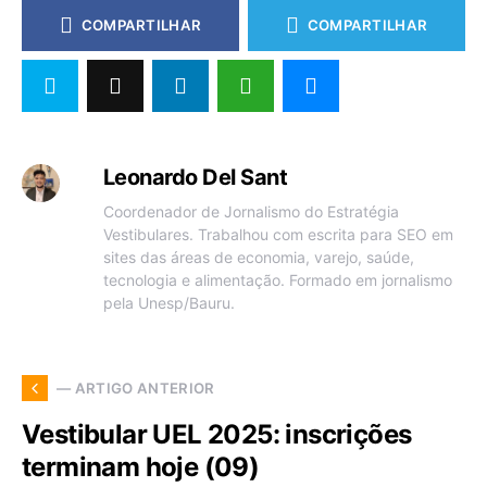
COMPARTILHAR
COMPARTILHAR
Leonardo Del Sant
Coordenador de Jornalismo do Estratégia
Vestibulares. Trabalhou com escrita para SEO em
sites das áreas de economia, varejo, saúde,
tecnologia e alimentação. Formado em jornalismo
pela Unesp/Bauru.
— ARTIGO ANTERIOR
Vestibular UEL 2025: inscrições
terminam hoje (09)