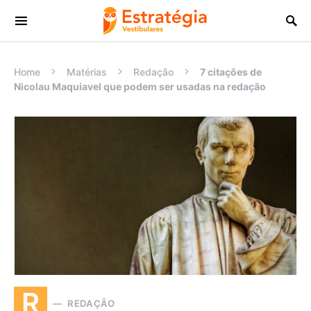
Procurar:
Home
Matérias
Redação
7 citações de
Nicolau Maquiavel que podem ser usadas na redação
R
REDAÇÃO