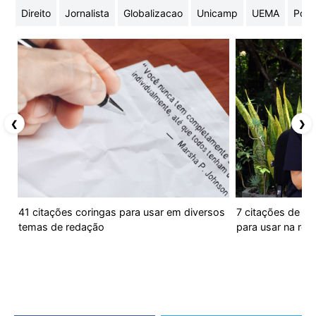
Direito
Jornalista
Globalizacao
Unicamp
UEMA
Poes
❮
❯
41 citações coringas para usar em diversos
7 citações de Ma
temas de redação
para usar na re