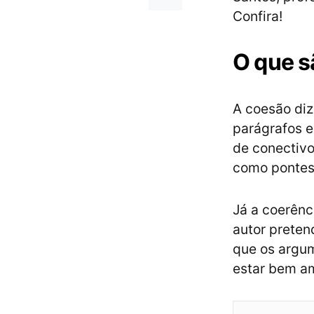
Confira!
O que s
A coesão diz
parágrafos e
de conectivo
como pontes 
Já a coerênc
autor pretend
que os argum
estar bem am