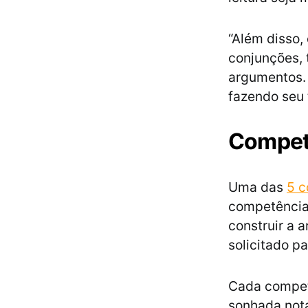
“Além disso,
conjunções, 
argumentos. 
fazendo seu 
Compet
Uma das
5 
competência 
construir a 
solicitado p
Cada competê
sonhada nota