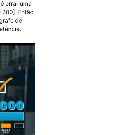
cê errar uma
o 200]. Então
grafo de
etência.