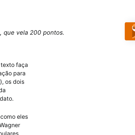
 que vela 200 pontos.
texto faça
dação para
), os dois
 da
dato.
e como eles
 Wagner
bulares.