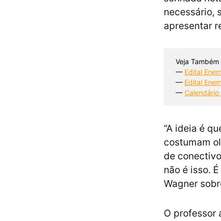
necessário, 
apresentar r
Veja Também
— 
Edital Enem
— 
Edital Enem
— 
Calendário 
“A ideia é qu
costumam olh
de conectivo
não é isso. 
Wagner sobr
O professor