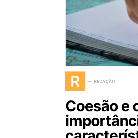
R
REDAÇÃO
Coesão e c
importânc
caracterís