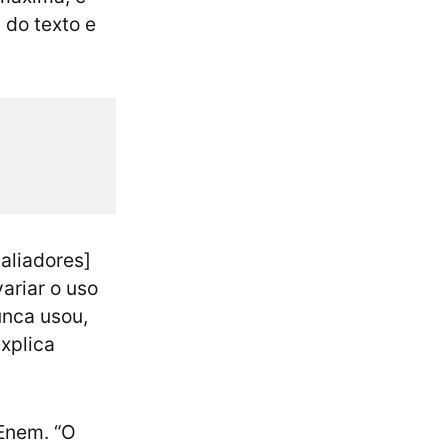
 do texto e
valiadores]
ariar o uso
unca usou,
explica
Enem. “O