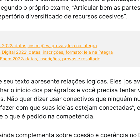
segundo o próprio exame, “Articular bem as partes
epertório diversificado de recursos coesivos”.
 2022: datas, inscrições, provas; leia na íntegra
 Digital 2022: datas, inscrições, formato; leia na íntegra
Enem 2022: datas, inscrições, provas e resultado
e seu texto apresente relações lógicas. Eles [os a
ar o início dos parágrafos e você precisa tentar v
s. Não quer dizer usar conectivos que ninguém n
É fazer com que suas ideias estejam conectadas”, 
e o que é pedido na competência.
 ainda complementa sobre coesão e coerência no 