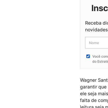
Ins
Receba dic
novidades 
Você con
do Estrat
Wagner Santo
garantir que 
ele seja mais
falta de com
leitura seja m