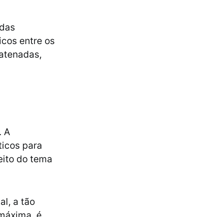
 das
icos entre os
atenadas,
. A
ticos para
eito do tema
l, a tão
máxima, é