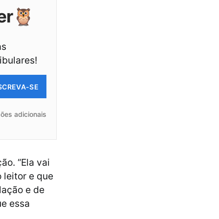
er🦉
as
ibulares!
SCREVA-SE
ões adicionais
o. “Ela vai
 leitor e que
olação e de
ue essa