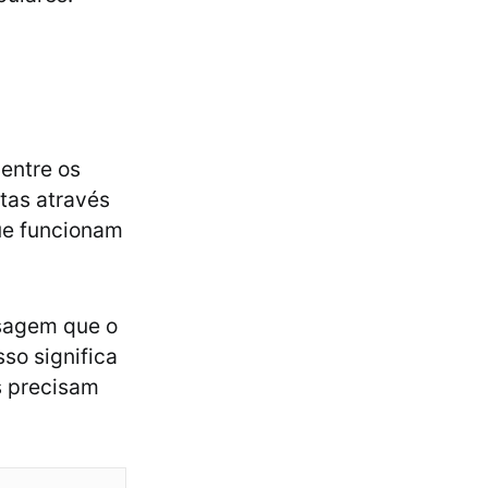
 entre os
tas através
que funcionam
nsagem que o
sso significa
s precisam