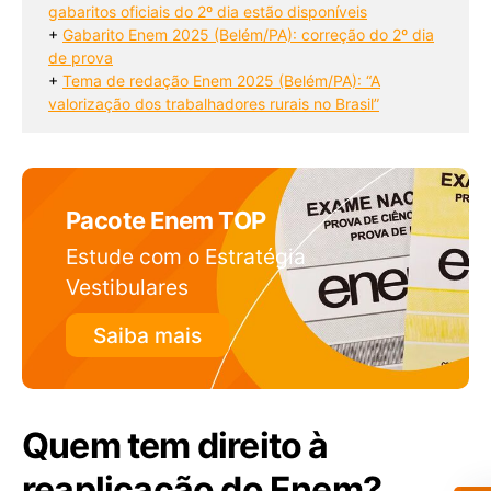
gabaritos oficiais do 2º dia estão disponíveis
+ 
Gabarito Enem 2025 (Belém/PA): correção do 2º dia
de prova
+ 
Tema de redação Enem 2025 (Belém/PA): “A
valorização dos trabalhadores rurais no Brasil”
Pacote Enem TOP
Estude com o Estratégia
Vestibulares
Saiba mais
Quem tem direito à
reaplicação do Enem?