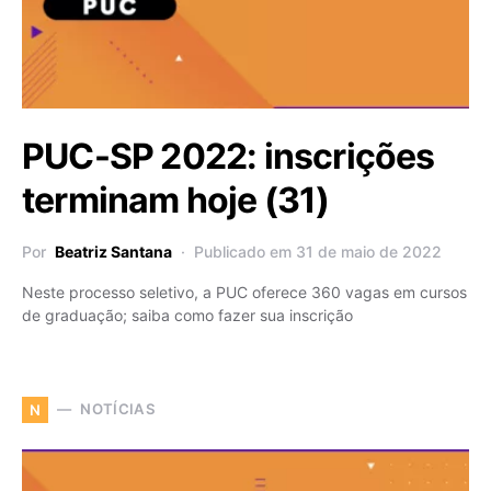
PUC-SP 2022: inscrições
terminam hoje (31)
Por
Beatriz Santana
Publicado em 31 de maio de 2022
Neste processo seletivo, a PUC oferece 360 vagas em cursos
de graduação; saiba como fazer sua inscrição
NOTÍCIAS
N