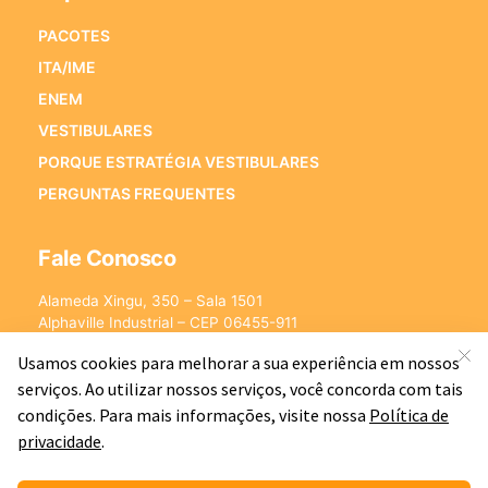
PACOTES
ITA/IME
ENEM
VESTIBULARES
PORQUE ESTRATÉGIA VESTIBULARES
PERGUNTAS FREQUENTES
Fale Conosco
Alameda Xingu, 350 – Sala 1501
Alphaville Industrial – CEP 06455-911
Barueri – SP
E-mail:
[email protected]
©2026 - Estratégia Vestibulares - Cursos Online para Vestibulares.
Todos os direitos reservados CNPJ: 13.877.842/0001-78