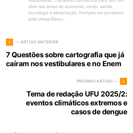
Vestibulares. Trabalhou com escrita para SEO em
sites das áreas de economia, varejo, saúde,
tecnologia e alimentação. Formado em jornalismo
pela Unesp/Bauru.
— ARTIGO ANTERIOR
7 Questões sobre cartografia que já
caíram nos vestibulares e no Enem
PRÓXIMO ARTIGO —
Tema de redação UFU 2025/2:
eventos climáticos extremos e
casos de dengue