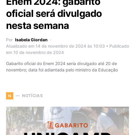
Enem 2024: gabarito
oficial será divulgado
nesta semana
Por
Isabela Giordan
Atualizado em 14 de novembro de 2024 às 10:03 • Publicado
em 10 de novembro de 2024
Gabarito oficial do Enem 2024 seria divulgado até 20 de
novembro; data foi adiantada pelo ministro da Educação
NOTÍCIAS
N