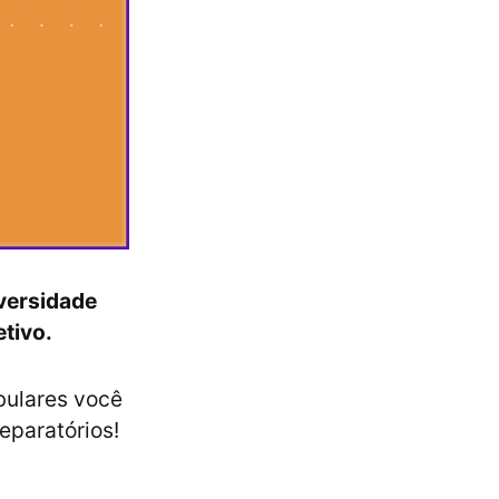
versidade
tivo.
bulares você
eparatórios!