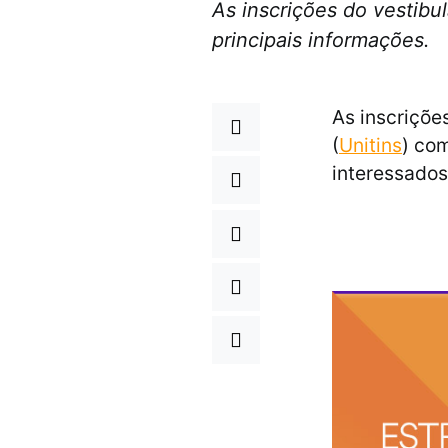
As inscrições do vestibu
principais informações.
As inscriçõe
(
Unitins
) co
interessado