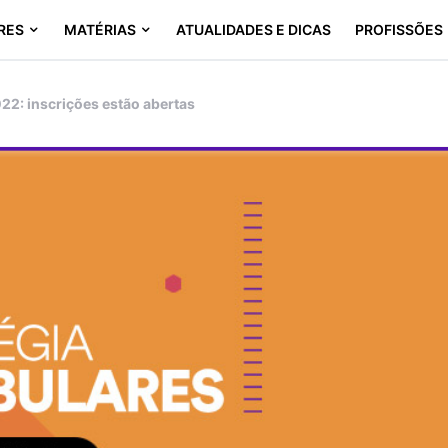
RES
MATÉRIAS
ATUALIDADES E DICAS
PROFISSÕES
022: inscrições estão abertas