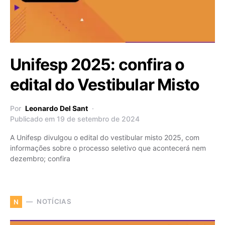
Unifesp 2025: confira o
edital do Vestibular Misto
Por
Leonardo Del Sant
Publicado em 19 de setembro de 2024
A Unifesp divulgou o edital do vestibular misto 2025, com
informações sobre o processo seletivo que acontecerá nem
dezembro; confira
NOTÍCIAS
N