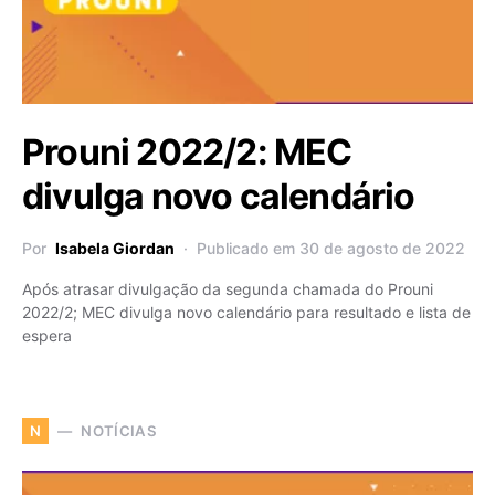
Prouni 2022/2: MEC
divulga novo calendário
Por
Isabela Giordan
Publicado em 30 de agosto de 2022
Após atrasar divulgação da segunda chamada do Prouni
2022/2; MEC divulga novo calendário para resultado e lista de
espera
NOTÍCIAS
N