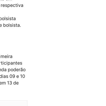
a respectiva
bolsista
e bolsista.
imeira
ticipantes
nda poderão
dias 09 e 10
 em 13 de