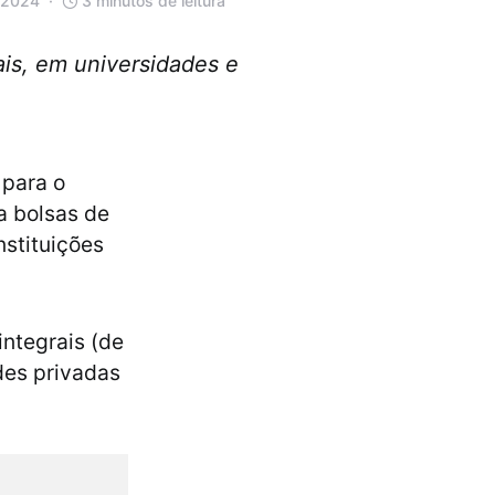
e 2024
3 minutos de leitura
ais, em universidades e
 para o
a bolsas de
stituições
integrais (de
des privadas