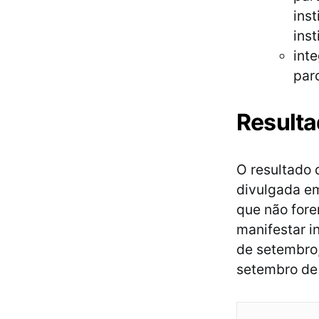
inst
inst
int
par
Resulta
O resultado 
divulgada em
que não for
manifestar i
de setembro,
setembro de