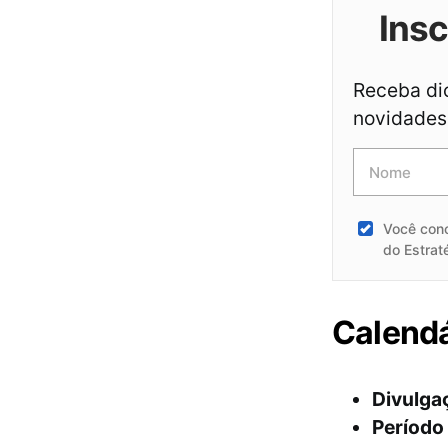
Ins
Receba dic
novidades 
Você con
do Estrat
Calendá
Divulgaç
Período 