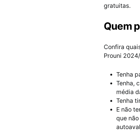
gratuitas.
Quem po
Confira quai
Prouni 2024/
Tenha p
Tenha, c
média d
Tenha ti
E não te
que não 
autoaval