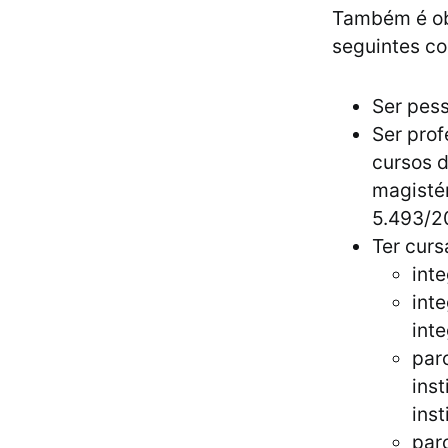
Também é obr
seguintes co
Ser pess
Ser prof
cursos d
magistér
5.493/2
Ter curs
int
int
inte
par
inst
inst
par