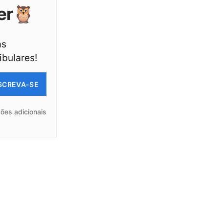
er🦉
as
ibulares!
SCREVA-SE
ões adicionais