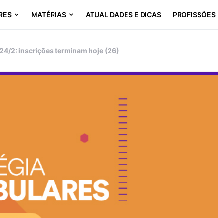
RES
MATÉRIAS
ATUALIDADES E DICAS
PROFISSÕES
24/2: inscrições terminam hoje (26)