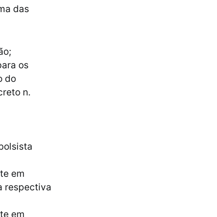
uma das
ção;
para os
o do
reto n.
bolsista
nte em
a respectiva
nte em