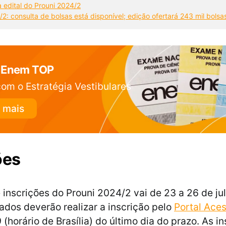
 edital do Prouni 2024/2
2: consulta de bolsas está disponível; edição ofertará 243 mil bolsa
 Enem TOP
om o Estratégia Vestibulares
 mais
ões
 inscrições do Prouni 2024/2 vai de 23 a 26 de ju
sados deverão realizar a inscrição pelo
Portal Ace
(horário de Brasília) do último dia do prazo. As i