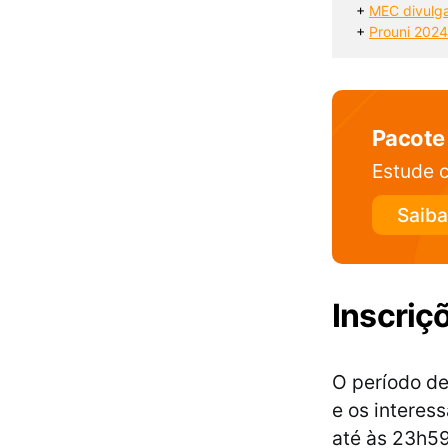
+ 
MEC divulga
+ 
Prouni 2024/
Pacote
Estude c
Saiba
Inscriç
O período de
e os interes
até às 23h59 