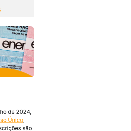
s
lho de 2024,
sso Único
,
nscrições são