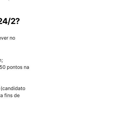
24/2?
ever no
m;
450 pontos na
 (candidato
a fins de