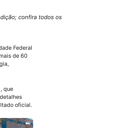
dição; confira todos os
idade Federal
 mais de 60
gia,
, que
 detalhes
tado oficial.