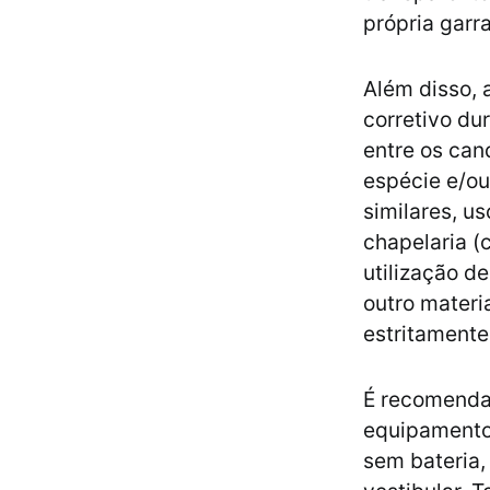
própria garr
Além disso, a
corretivo du
entre os can
espécie e/ou
similares, u
chapelaria (
utilização d
outro materi
estritamente
É recomenda
equipamento 
sem bateria