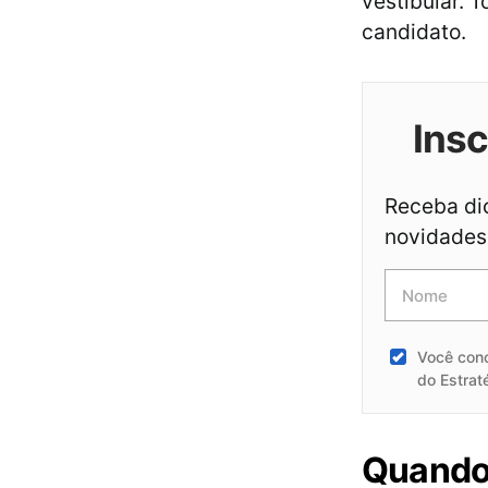
vestibular. 
candidato.
Ins
Receba dic
novidades 
Você con
do Estrat
Quando 