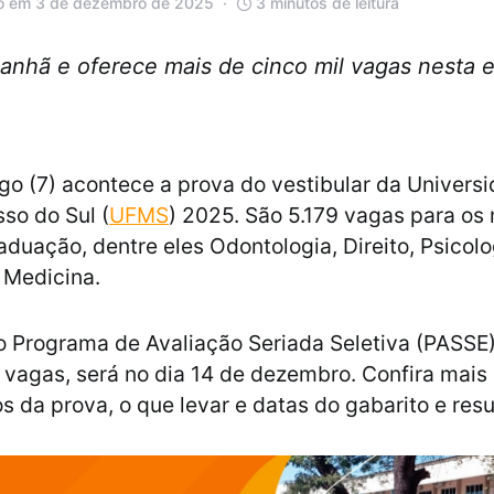
o em 3 de dezembro de 2025
3 minutos de leitura
nhã e oferece mais de cinco mil vagas nesta e
o (7) acontece a prova do vestibular da Univers
so do Sul (
UFMS
) 2025. São 5.179 vagas para os
aduação, dentre eles Odontologia, Direito, Psicolo
 Medicina.
o Programa de Avaliação Seriada Seletiva (PASSE)
1 vagas, será no dia 14 de dezembro. Confira mais
s da prova, o que levar e datas do gabarito e resul