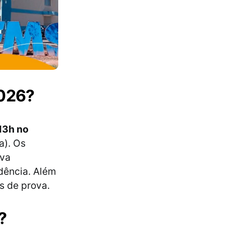
2026?
13h no
a). Os
ova
dência. Além
s de prova.
?