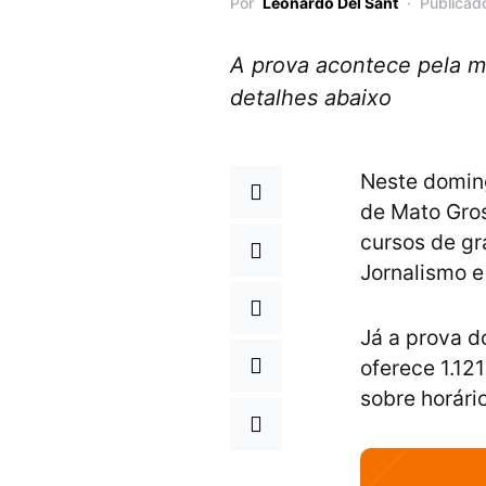
Por
Leonardo Del Sant
Publicad
A prova acontece pela ma
detalhes abaixo
Neste doming
de Mato Gros
cursos de gr
Jornalismo e
Já a prova d
oferece 1.12
sobre horário