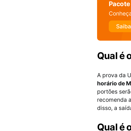
Pacote
Conheça
Saiba
Qual é 
A prova da 
horário de 
portões serã
recomenda a
disso, a saí
Qual é 