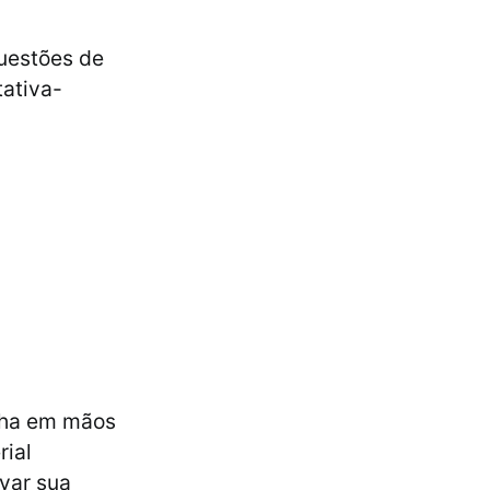
uestões de
tativa-
enha em mãos
rial
evar sua