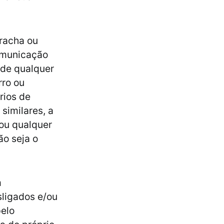
rracha ou
comunicação
 de qualquer
rro ou
rios de
similares, a
 ou qualquer
ão seja o
m
sligados e/ou
elo