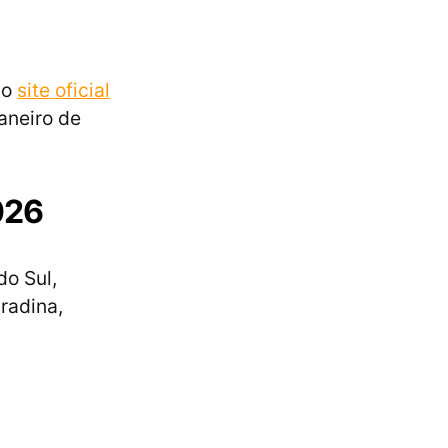
no
site oficial
janeiro de
026
o Sul,
radina,