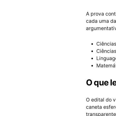
A prova cont
cada uma das
argumentati
Ciências
Ciência
Linguage
Matemát
O que l
O edital do 
caneta esfer
transparente