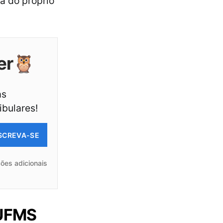
a do próprio
er🦉
as
ibulares!
SCREVA-SE
ões adicionais
 UFMS