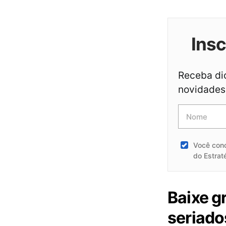
Ins
Receba dic
novidades 
Você con
do Estrat
Baixe g
seriado