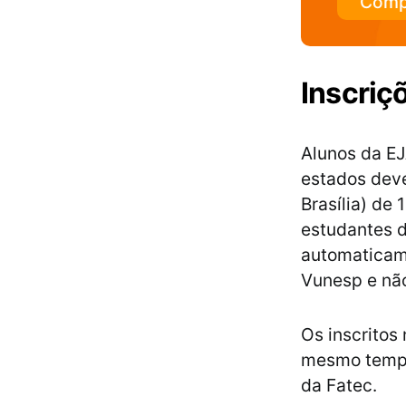
Comp
Inscriç
Alunos da EJ
estados deve
Brasília) de 
estudantes d
automaticame
Vunesp e não
Os inscritos
mesmo tempo,
da Fatec.