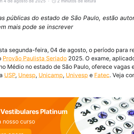
m 4 de agosto de 2025
2 minutos de leitura
as públicas do estado de São Paulo, estão auto
em mais pode se inscrever
a segunda-feira, 04 de agosto, o período para re
o
Provão Paulista Seriado
2025. O exame, aplicado
no Médio no estado de São Paulo, oferece vagas 
da
USP
,
Unesp
,
Unicamp
,
Univesp
e
Fatec
. Veja c
Vestibulares Platinum
 nosso curso