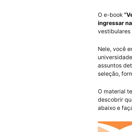
O e-book
“V
ingressar na
vestibulares
Nele, você e
universidade
assuntos det
seleção, for
O material t
descobrir qu
abaixo e faç