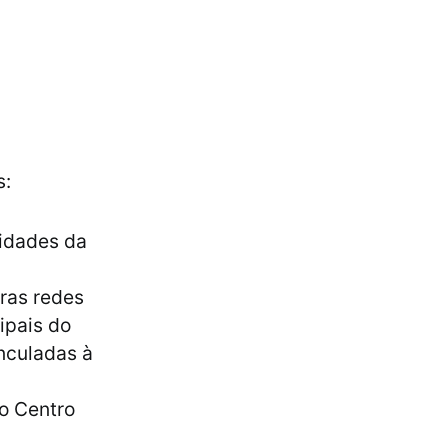
s:
idades da
tras redes
ipais do
nculadas à
do Centro