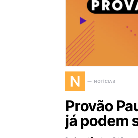
N
NOTÍCIAS
Provão Pau
já podem s