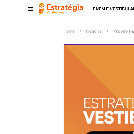
ENEM E VESTIBULA
Procurar:
Home
Notícias
Provão Pau