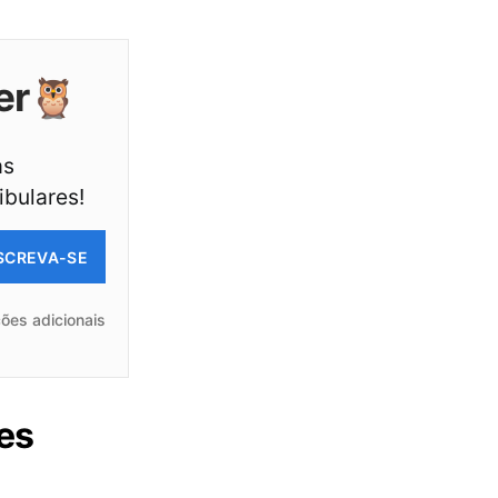
er🦉
as
ibulares!
SCREVA-SE
ões adicionais
res