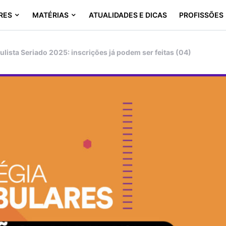
RES
MATÉRIAS
ATUALIDADES E DICAS
PROFISSÕES
lista Seriado 2025: inscrições já podem ser feitas (04)