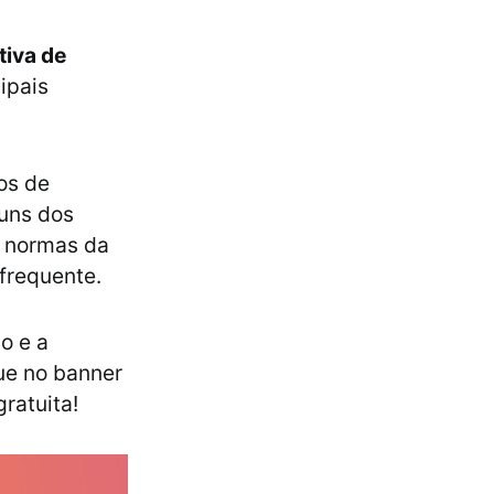
tiva de
ipais
os de
guns dos
, normas da
 frequente.
o e a
que no banner
ratuita!