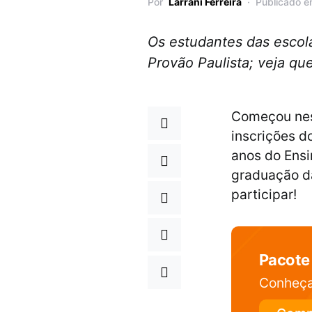
Por
Larrani Ferreira
Publicado e
Os estudantes das escol
Provão Paulista; veja qu
Começou nest
inscrições d
anos do Ensi
graduação 
participar!
Pacote 
Conheça