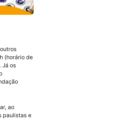
 outros
h (horário de
. Já os
o
undação
ar, ao
 paulistas e