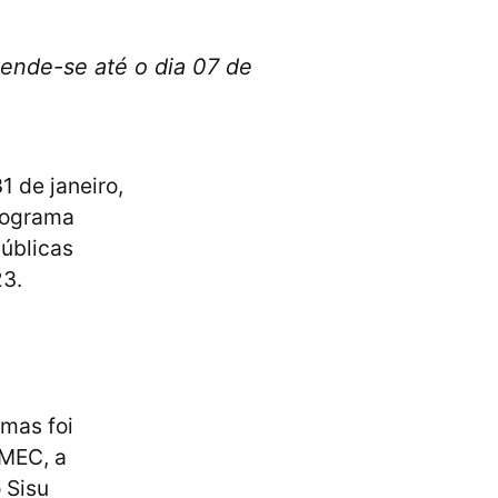
tende-se até o dia 07 de
1 de janeiro,
rograma
públicas
23.
 mas foi
 MEC, a
 Sisu