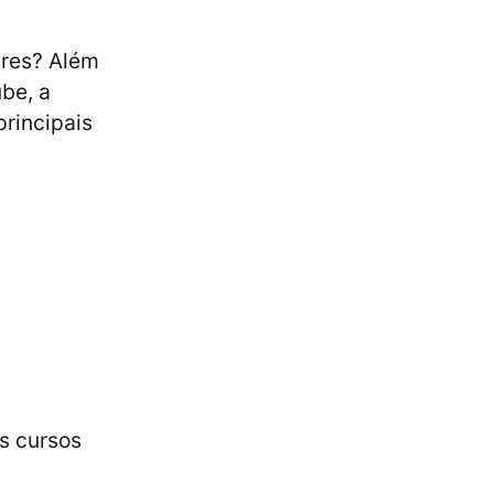
ares? Além
ube, a
rincipais
os cursos