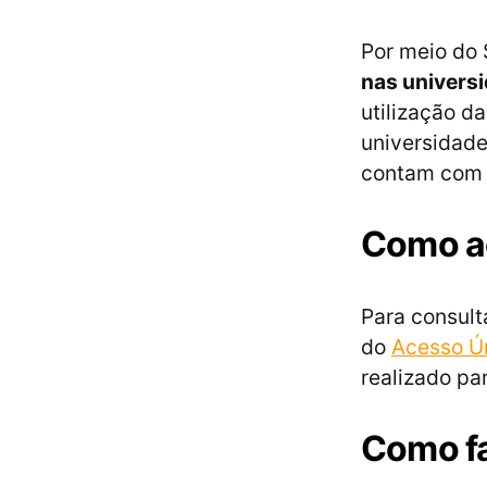
Por meio do 
nas universi
utilização d
universidades
contam com p
Como ac
Para consult
do
Acesso Ú
realizado par
Como fa