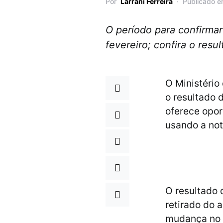
Por
Larrani Ferreira
Publicado e
O período para confirmar
fevereiro; confira o resu
O Ministério
o resultado 
oferece opor
usando a not
O resultado 
retirado do 
mudança no c