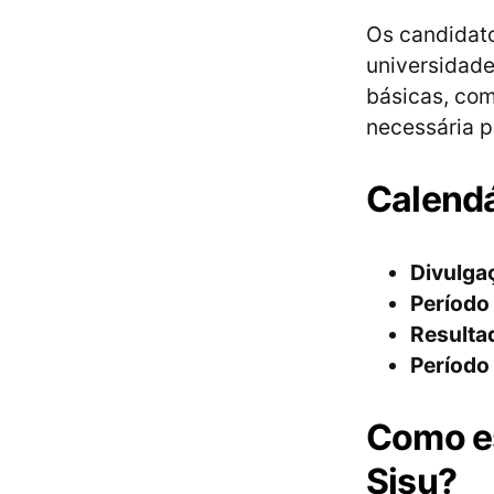
Os candidato
universidade
básicas, com
necessária p
Calendá
Divulgaç
Período 
Resultad
Período 
Como es
Sisu?