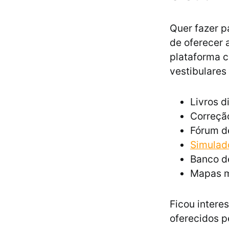
Quer fazer p
de oferecer 
plataforma c
vestibulares
Livros di
Correção
Fórum d
Simulad
Banco d
Mapas m
Ficou intere
oferecidos p