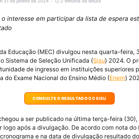
m 31 de janeiro de 2024
2 minutos de leitura
 o interesse em participar da lista de espera es
ltado
 da Educação (MEC) divulgou nesta quarta-feira, 3
do Sistema de Seleção Unificada (
Sisu
) 2024. O p
tunidade de ingresso em instituições superiores 
a do Exame Nacional do Ensino Médio (
Enem
) 20
CONSULTE O RESULTADO
DO SISU
chegou a ser publicado na última terça-feira (30),
ar logo após a divulgação. De acordo com nota do
ronograma e na data de divulgação resultado do