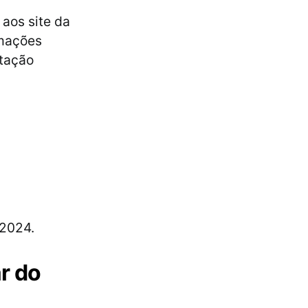
aos site da
rmações
ntação
/2024.
r do