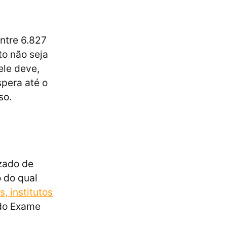
ntre 6.827
to não seja
ele deve,
spera até o
so.
izado de
 do qual
, institutos
 do Exame