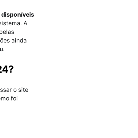
 disponíveis
sistema. A
 pelas
ções ainda
u.
24?
ssar o site
omo foi