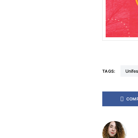
unife
TAGS:
COMP