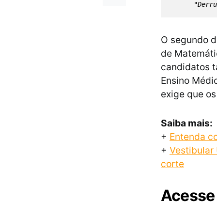
"Derru
O segundo di
de Matemátic
candidatos t
Ensino Médio
exige que os
Saiba mais:
+
Entenda co
+
Vestibular 
corte
Acesse 