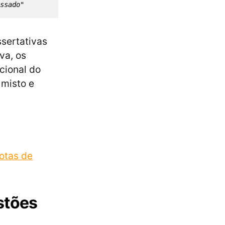
ssado"
sertativas
va, os
cional do
 misto e
notas de
stões