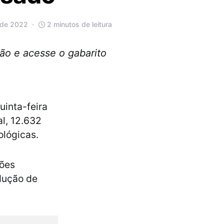
 de 2022
2 minutos de leitura
ão e acesse o gabarito
uinta-feira
al, 12.632
ológicas.
tões
dução de