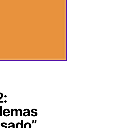
2:
ilemas
ssado”