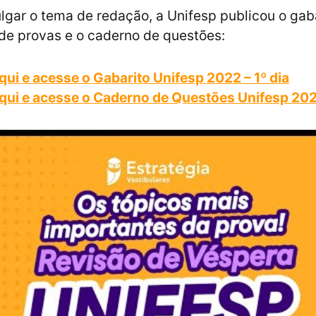
lgar o tema de redação, a Unifesp publicou o gab
 de provas e o caderno de questões:
qui e acesse o Gabarito Unifesp 2022 – 1º dia
qui e acesse o Caderno de Questões Unifesp 2022