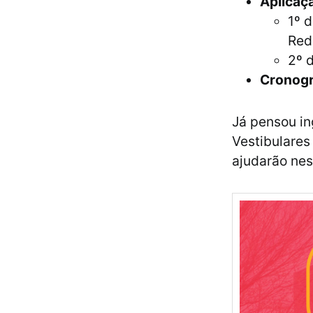
Aplicaç
1º 
Red
2º 
Cronogr
Já pensou in
Vestibulares
ajudarão nes