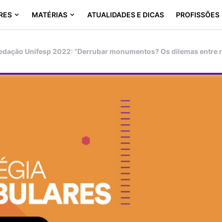
RES
MATÉRIAS
ATUALIDADES E DICAS
PROFISSÕES
edação Unifesp 2022: “Derrubar monumentos? Os dilemas entre r