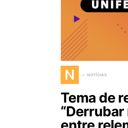
N
NOTÍCIAS
Tema de r
“Derrubar
entre rele