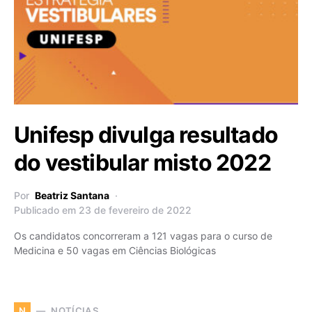
Unifesp divulga resultado
do vestibular misto 2022
Por
Beatriz Santana
Publicado em 23 de fevereiro de 2022
Os candidatos concorreram a 121 vagas para o curso de
Medicina e 50 vagas em Ciências Biológicas
NOTÍCIAS
N