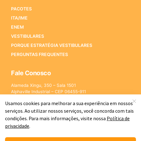
PACOTES
ITA/IME
ENEM
VESTIBULARES
PORQUE ESTRATÉGIA VESTIBULARES
PERGUNTAS FREQUENTES
Fale Conosco
Alameda Xingu, 350 – Sala 1501
Alphaville Industrial – CEP 06455-911
Barueri – SP
E-mail:
[email protected]
©2026 - Estratégia Vestibulares - Cursos Online para Vestibulares.
Todos os direitos reservados CNPJ: 13.877.842/0001-78