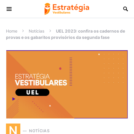
Procurar:
Home
Notícias
UEL 2023: confira os cadernos de
provas e os gabaritos provisórios da segunda fase
N
NOTÍCIAS