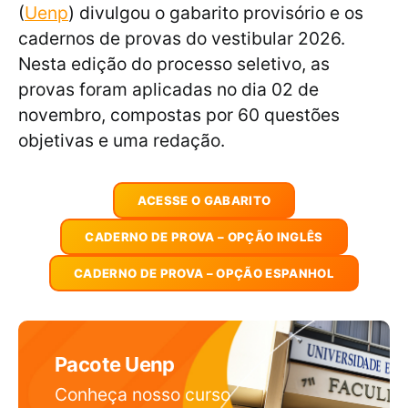
(
Uenp
) divulgou o gabarito provisório e os
cadernos de provas do vestibular 2026.
Nesta edição do processo seletivo, as
provas foram aplicadas no dia 02 de
novembro, compostas por 60 questões
objetivas e uma redação.
ACESSE O GABARITO
CADERNO DE PROVA – OPÇÃO INGLÊS
CADERNO DE PROVA – OPÇÃO ESPANHOL
Pacote Uenp
Conheça nosso curso