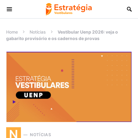
Procurar:
Home
Notícias
Vestibular Uenp 2026: veja o
gabarito provisório e os cadernos de provas
N
NOTÍCIAS