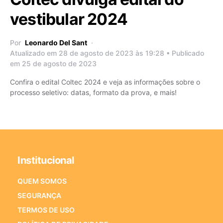
vestibular 2024
Por
Leonardo Del Sant
Atualizado em 28 de agosto de 2023 às 19:28 • Publicado
em 25 de agosto de 2023
Confira o edital Coltec 2024 e veja as informações sobre o
processo seletivo: datas, formato da prova, e mais!
Institucional
QUEM SOMOS
SEGURANÇA
TERMOS DE USO