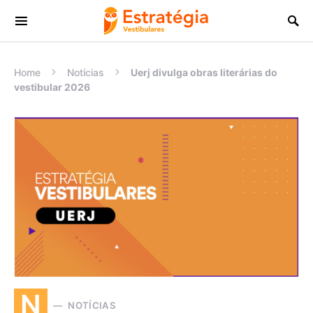
Procurar:
Home
Notícias
Uerj divulga obras literárias do
vestibular 2026
N
NOTÍCIAS