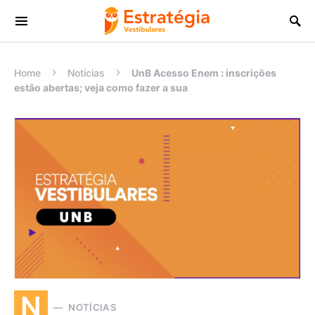
Procurar:
Home
Notícias
UnB Acesso Enem : inscrições
estão abertas; veja como fazer a sua
N
NOTÍCIAS