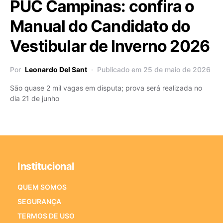
PUC Campinas: confira o
Manual do Candidato do
Vestibular de Inverno 2026
Por
Leonardo Del Sant
Publicado em 25 de maio de 2026
São quase 2 mil vagas em disputa; prova será realizada no
dia 21 de junho
Institucional
QUEM SOMOS
SEGURANÇA
TERMOS DE USO