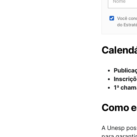
Você con
do Estrat
Calendá
Publicaç
Inscriçõ
1ª cham
Como es
A Unesp poss
para garanti