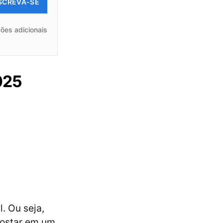
SCREVA-SE
ões adicionais
025
. Ou seja,
postar em um