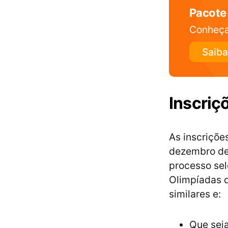
Pacote
Conheça
Saiba
Inscriç
As inscriçõe
dezembro de 
processo sel
Olimpíadas 
similares e:
Que seja