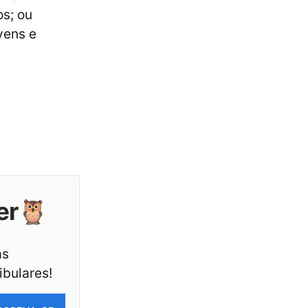
s; ou
vens e
er🦉
as
ibulares!