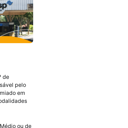
º de
sável pelo
remiado em
odalidades
 Médio ou de