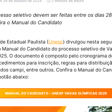
m 28 de outubro de 2024
2 minutos de leitura
cesso seletivo devem ser feitas entre os dias 2
ira o Manual do Candidato
de Estadual Paulista (
Unesp
) divulgou nesta segu
o Manual do Candidato do processo seletivo de V
025. O documento é composto pelo cronograma d
ocedimentos para inscrição, regras para distribuiç
dos campi, entre outros. Confira o Manual do Can
botão abaixo:
MANUAL DO CANDIDATO – UNESP VAGAS OLÍMPICAS 2025