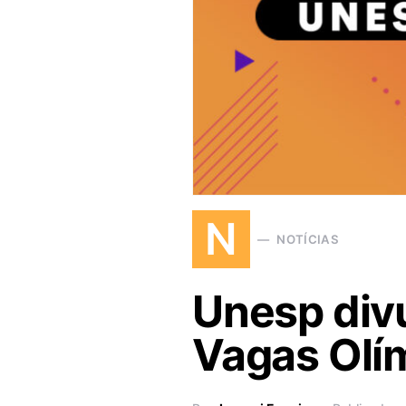
N
NOTÍCIAS
Unesp div
Vagas Olí