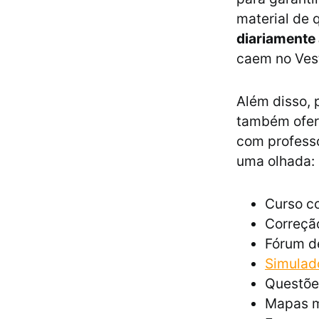
material de q
diariamente 
caem no Vest
Além disso, 
também ofere
com professo
uma olhada:
Curso co
Correção
Fórum d
Simulad
Questõe
Mapas m