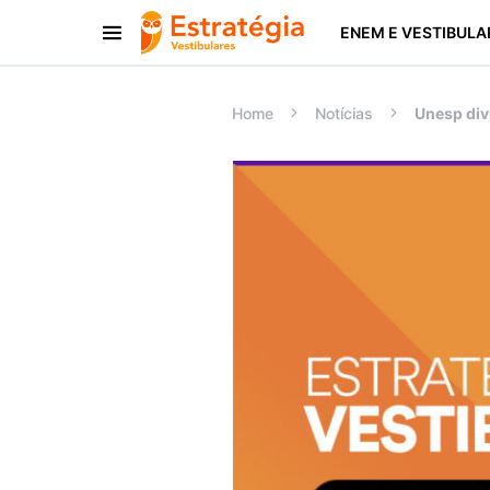
ENEM E VESTIBULA
Procurar:
Home
Notícias
Unesp div