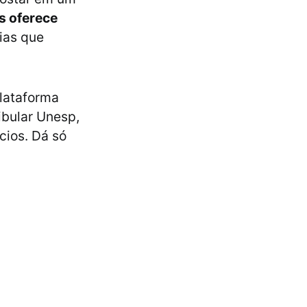
s oferece
ias que
plataforma
ibular Unesp,
cios. Dá só