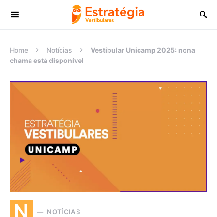
Procurar:
Home
Notícias
Vestibular Unicamp 2025: nona
chama está disponível
N
NOTÍCIAS