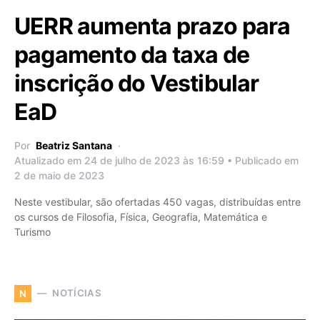
UERR aumenta prazo para
pagamento da taxa de
inscrição do Vestibular
EaD
Por
Beatriz Santana
Atualizado em 24 de julho de 2023 às 16:59 • Publicado em
2 de maio de 2023
Neste vestibular, são ofertadas 450 vagas, distribuídas entre
os cursos de Filosofia, Física, Geografia, Matemática e
Turismo
NOTÍCIAS
N