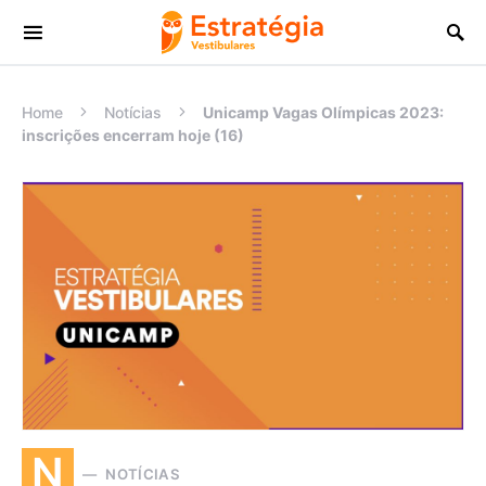
Procurar:
Home
Notícias
Unicamp Vagas Olímpicas 2023:
inscrições encerram hoje (16)
N
NOTÍCIAS