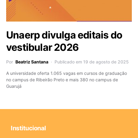
Unaerp divulga editais do
vestibular 2026
Por
Beatriz Santana
Publicado em 19 de agosto de 2025
A universidade oferta 1.065 vagas em cursos de graduação
no campus de Ribeirão Preto e mais 380 no campus de
Guarujá
Institucional