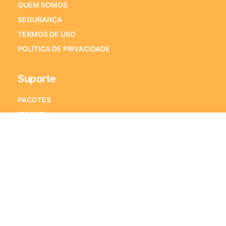
QUEM SOMOS
SEGURANÇA
TERMOS DE USO
POLÍTICA DE PRIVACIDADE
Suporte
PACOTES
ITA/IME
ENEM
VESTIBULARES
PORQUE ESTRATÉGIA VESTIBULARES
PERGUNTAS FREQUENTES
Fale Conosco
Alameda Xingu, 350 – Sala 1501