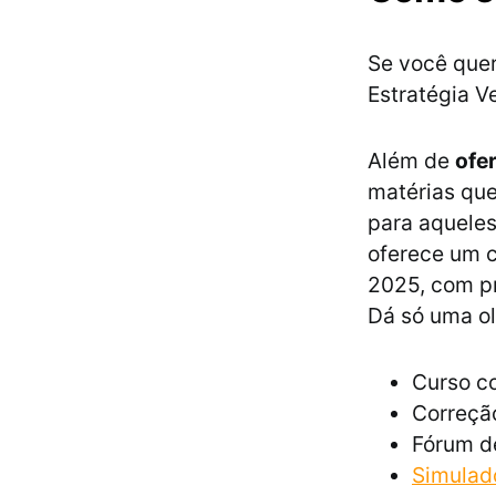
Se você quer
Estratégia V
Além de
ofe
matérias que
para aqueles
oferece um c
2025, com pr
Dá só uma o
Curso co
Correção
Fórum d
Simulad