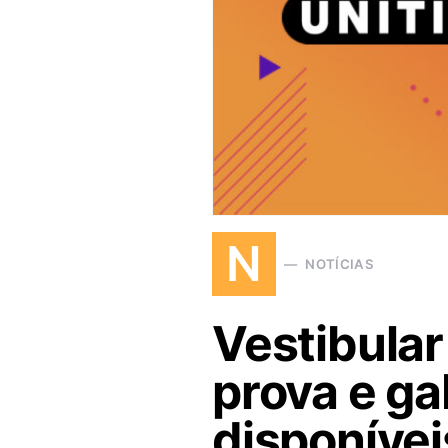
N
NOTÍCIAS
Vestibular
prova e ga
disponívei