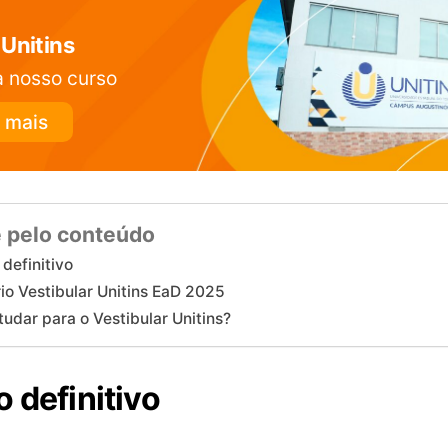
Unitins
 nosso curso
 mais
 pelo conteúdo
 definitivo
io Vestibular Unitins EaD 2025
udar para o Vestibular Unitins?
o definitivo