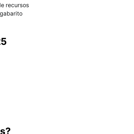
de recursos
 gabarito
25
ns?