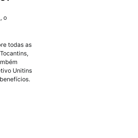
, o
re todas as
Tocantins,
também
tivo Unitins
benefícios.