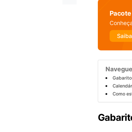
Pacote 
Conheça
Saiba
Navegue
Gabarito
Calendár
Como est
Gabarit