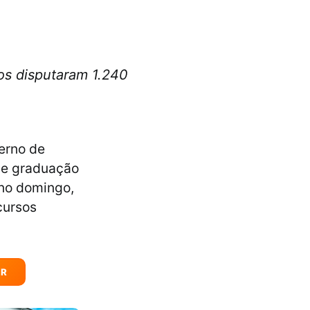
os disputaram 1.240
derno de
 de graduação
 no domingo,
cursos
AR