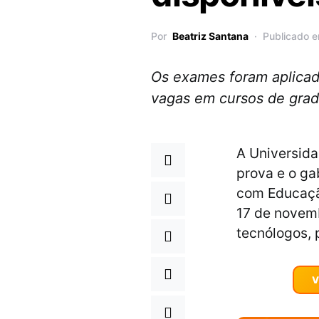
Por
Beatriz Santana
Publicado 
Os exames foram aplicad
vagas em cursos de gra
A Universida
prova e o ga
com Educaçã
17 de novemb
tecnólogos, 
V