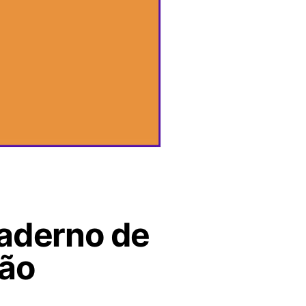
caderno de
tão