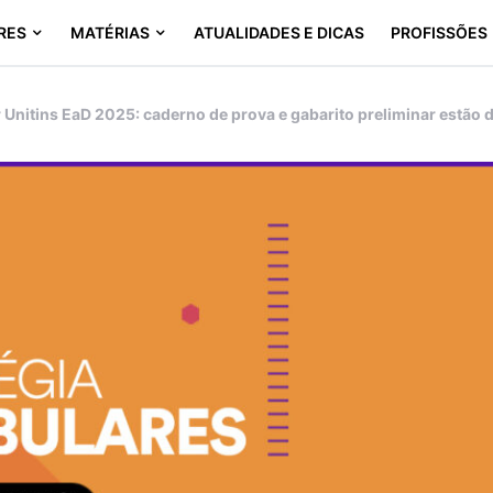
RES
MATÉRIAS
ATUALIDADES E DICAS
PROFISSÕES
r Unitins EaD 2025: caderno de prova e gabarito preliminar estão 