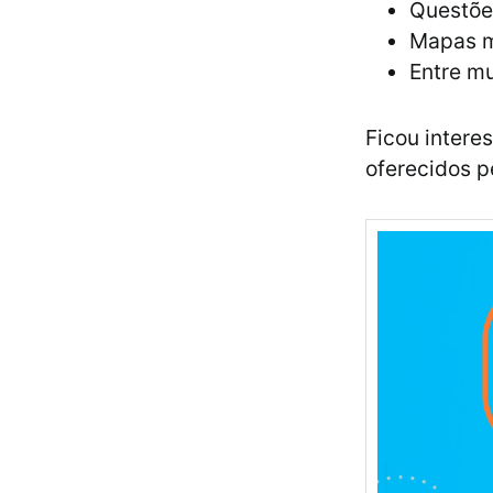
Questõe
Mapas m
Entre mu
Ficou intere
oferecidos p