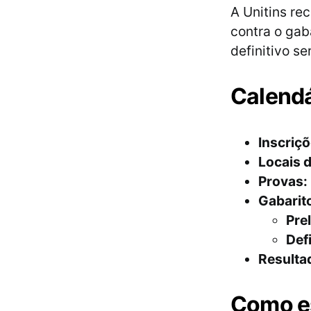
A Unitins re
contra o gaba
definitivo s
Calendá
Inscriçõ
Locais d
Provas:
Gabarit
Pre
Defi
Resulta
Como es