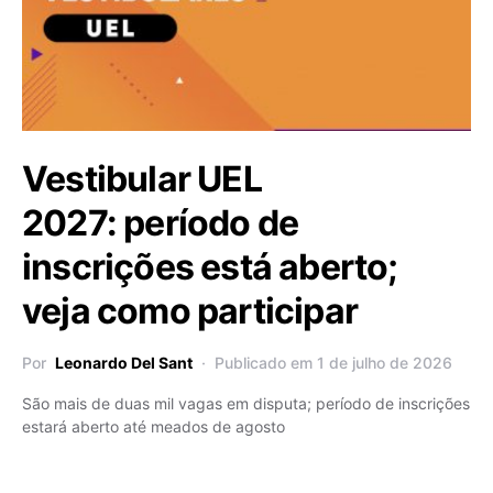
Vestibular UEL
2027: período de
inscrições está aberto;
veja como participar
Por
Leonardo Del Sant
Publicado em 1 de julho de 2026
São mais de duas mil vagas em disputa; período de inscrições
estará aberto até meados de agosto