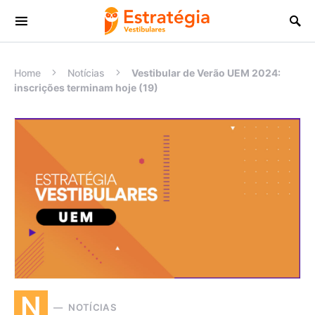
Procurar:
Home
Notícias
Vestibular de Verão UEM 2024:
inscrições terminam hoje (19)
N
NOTÍCIAS