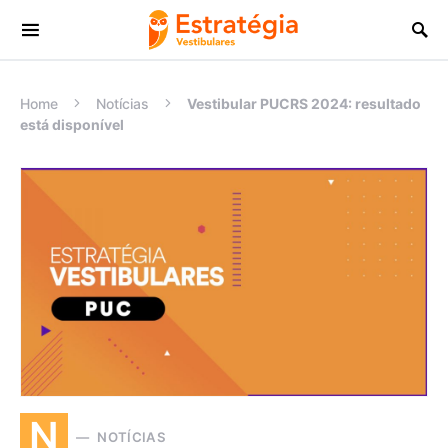
Procurar:
Home
Notícias
Vestibular PUCRS 2024: resultado
está disponível
N
NOTÍCIAS