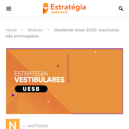
Procurar:
Home
Notícias
Vestibular Uesb 2025: inscrições
são prorrogadas
N
NOTÍCIAS