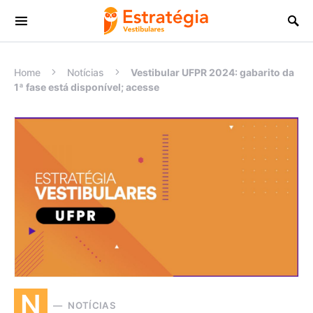
Procurar:
Home
Notícias
Vestibular UFPR 2024: gabarito da
1ª fase está disponível; acesse
N
NOTÍCIAS