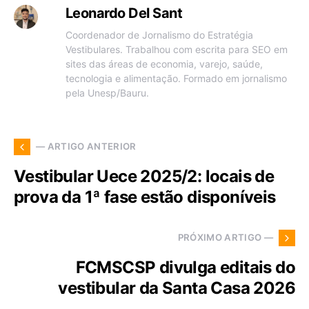
Leonardo Del Sant
Coordenador de Jornalismo do Estratégia
Vestibulares. Trabalhou com escrita para SEO em
sites das áreas de economia, varejo, saúde,
tecnologia e alimentação. Formado em jornalismo
pela Unesp/Bauru.
— ARTIGO ANTERIOR
Vestibular Uece 2025/2: locais de
prova da 1ª fase estão disponíveis
PRÓXIMO ARTIGO —
FCMSCSP divulga editais do
vestibular da Santa Casa 2026