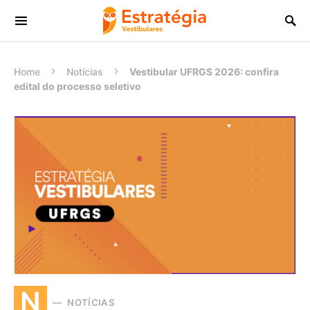
Procurar:
Home
Notícias
Vestibular UFRGS 2026: confira
edital do processo seletivo
N
NOTÍCIAS