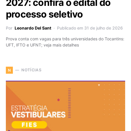
2027: confira o edital do
processo seletivo
Por
Leonardo Del Sant
Publicado em 31 de julho de 2026
Prova conta com vagas para três universidades do Tocantins:
UFT, IFTO e UFNT; veja mais detalhes
NOTÍCIAS
N