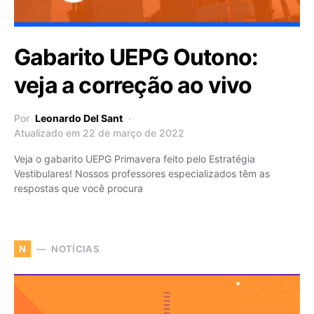
Gabarito UEPG Outono:
veja a correção ao vivo
Por
Leonardo Del Sant
Atualizado em 22 de março de 2022
Veja o gabarito UEPG Primavera feito pelo Estratégia
Vestibulares! Nossos professores especializados têm as
respostas que você procura
NOTÍCIAS
N