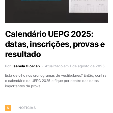
Calendário UEPG 2025:
datas, inscrições, provas e
resultado
Por
Isabela Giordan
Atualizado em 1 de agosto de 2025
Está de olho nos cronogramas de vestibulares? Então, confira
o calendário da UEPG 2025 e fique por dentro das datas
importantes da prova
NOTÍCIAS
N