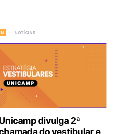
NOTÍCIAS
N
Unicamp divulga 2ª
chamada do vestibular e