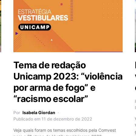
Tema de redação
Unicamp 2023: “violência
por arma de fogo” e
“racismo escolar”
Por
Isabela Giordan
Publicado em 11 de dezembro de 2022
Veja quais foram os temas escolhidos pela Comvest