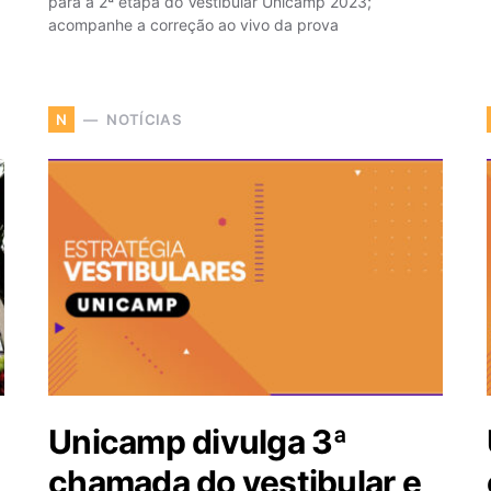
para a 2ª etapa do Vestibular Unicamp 2023;
acompanhe a correção ao vivo da prova
NOTÍCIAS
N
Unicamp divulga 3ª
chamada do vestibular e