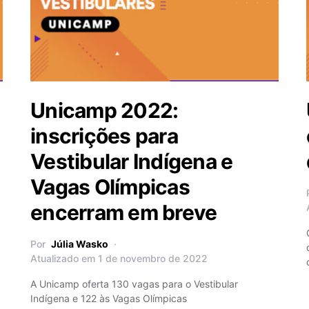
Unicamp 2022:
inscrições para
Vestibular Indígena e
Vagas Olímpicas
encerram em breve
Por
Júlia Wasko
Atualizado em 1 de novembro de 2022
A Unicamp oferta 130 vagas para o Vestibular
Indígena e 122 às Vagas Olímpicas