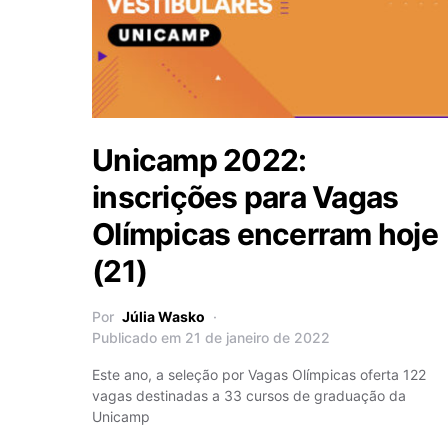
Unicamp 2022:
inscrições para Vagas
Olímpicas encerram hoje
(21)
Por
Júlia Wasko
Publicado em 21 de janeiro de 2022
Este ano, a seleção por Vagas Olímpicas oferta 122
vagas destinadas a 33 cursos de graduação da
Unicamp