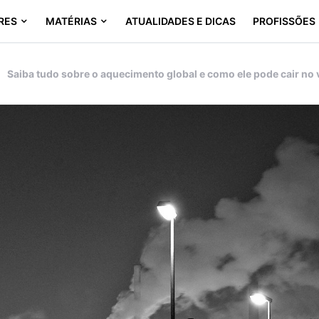
RES
MATÉRIAS
ATUALIDADES E DICAS
PROFISSÕES
Saiba tudo sobre o aquecimento global e como ele pode cair no 