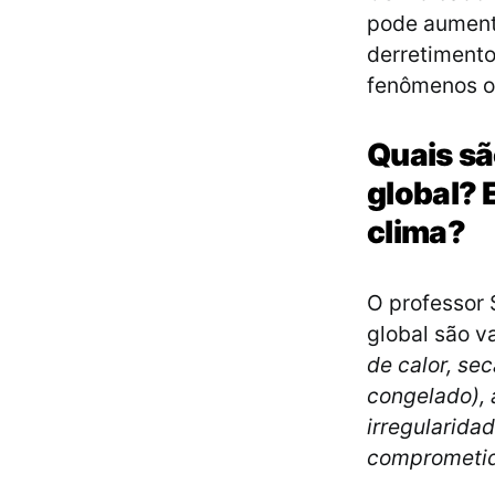
pode aumenta
derretimento
fenômenos o
Quais s
global? 
clima?
O professor
global são v
de calor, se
congelado), 
irregularida
comprometid