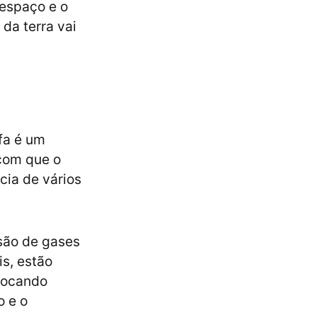
 espaço e o
da terra vai
fa é um
 com que o
cia de vários
são de gases
s, estão
vocando
o e o