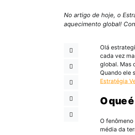
No artigo de hoje, o Est
aquecimento global! Conf
Olá estrateg
cada vez ma
global. Mas 
Quando ele s
Estratégia V
O que é
O fenômeno 
média da ter