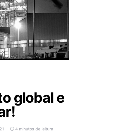
o global e
ar!
21
4 minutos de leitura