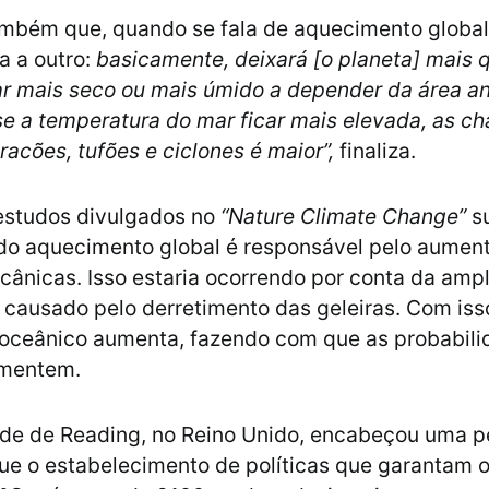
ambém que, quando se fala de aquecimento global
a a outro:
basicamente, deixará [o planeta] mais 
r mais seco ou mais úmido a depender da área an
se a temperatura do mar ficar mais elevada, as c
racões, tufões e ciclones é maior”,
finaliza.
estudos divulgados no
“Nature Climate Change”
s
do aquecimento global é responsável pelo aumen
cânicas. Isso estaria ocorrendo por conta da amp
, causado pelo derretimento das geleiras. Com iss
 oceânico aumenta, fazendo com que as probabil
umentem.
ade de Reading, no Reino Unido, encabeçou uma p
ue o estabelecimento de políticas que garantam 