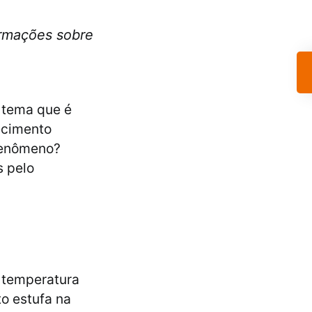
formações sobre
 tema que é
ecimento
 fenômeno?
s pelo
 temperatura
o estufa na