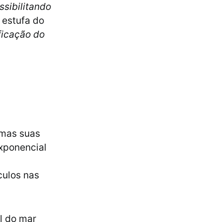
ssibilitando
 estufa do
ficação do
 mas suas
xponencial
culos nas
l do mar