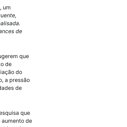
, um
quente,
alisada.
hances de
ugerem que
to de
liação do
o, a pressão
idades de
esquisa que
o aumento de