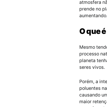
atmosfera nã
prende no pl
aumentando
O que é
Mesmo tendo 
processo nat
planeta tenh
seres vivos.
Porém, a in
poluentes na
causando um
maior retenç