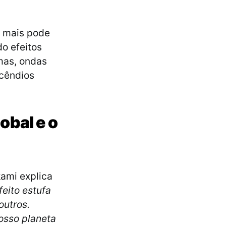
e mais pode
o efeitos
mas, ondas
ncêndios
obal e o
kami explica
eito estufa
outros.
nosso planeta