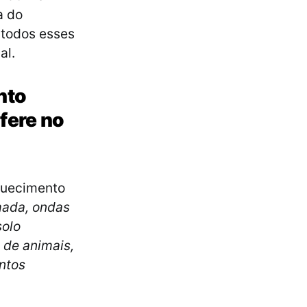
a do
 todos esses
al.
nto
fere no
quecimento
mada, ondas
solo
 de animais,
entos