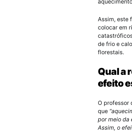
aquecimento
Assim, este
colocar em r
catastrófico
de frio e ca
florestais.
Qual a 
efeito 
O professor 
que
“aquecim
por meio da 
Assim, o efe