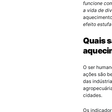
funcione com
a vida de di
aquecimento 
efeito estuf
Quais s
aqueci
O ser humano
ações são b
das indústri
agropecuária
cidades.
Os indicador