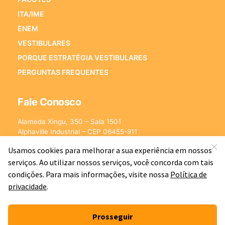
ITA/IME
ENEM
VESTIBULARES
PORQUE ESTRATÉGIA VESTIBULARES
PERGUNTAS FREQUENTES
Fale Conosco
Alameda Xingu, 350 – Sala 1501
Alphaville Industrial – CEP 06455-911
Barueri – SP
E-mail:
[email protected]
©2026 - Estratégia Vestibulares - Cursos Online para Vestibulares.
Todos os direitos reservados CNPJ: 13.877.842/0001-78