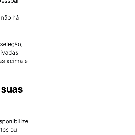
pessoal
 não há
 seleção,
rivadas
das acima e
 suas
sponibilize
tos ou