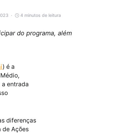
2023
4 minutos de leitura
ticipar do programa, além
i
) é a
 Médio,
 a entrada
sso
as diferenças
a de Ações