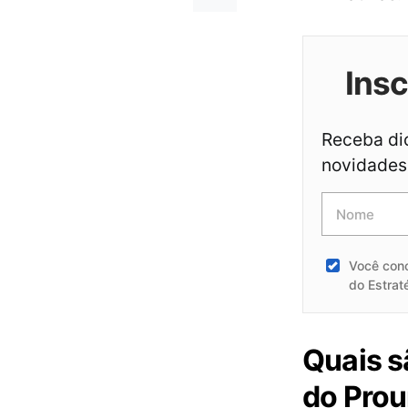
Ins
Receba dic
novidades 
Você con
do Estrat
Quais s
do Prou