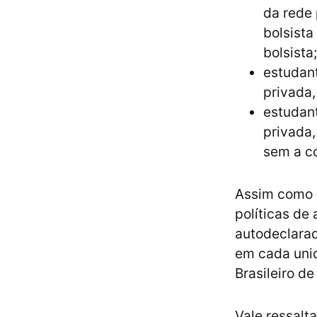
da rede 
bolsista
bolsista;
estudant
privada,
estudant
privada,
sem a co
Assim como n
políticas de
autodeclarad
em cada unid
Brasileiro de
Vale ressalt