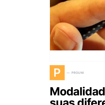
P
PROUNI
Modalidade
suas dife