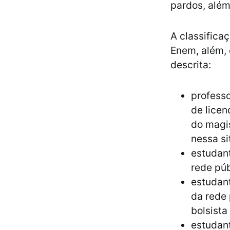
pardos, além
A classifica
Enem, além, 
descrita:
professo
de licen
do magis
nessa si
estudan
rede púb
estudan
da rede 
bolsista
estudan