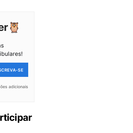
er🦉
as
ibulares!
SCREVA-SE
ões adicionais
rticipar