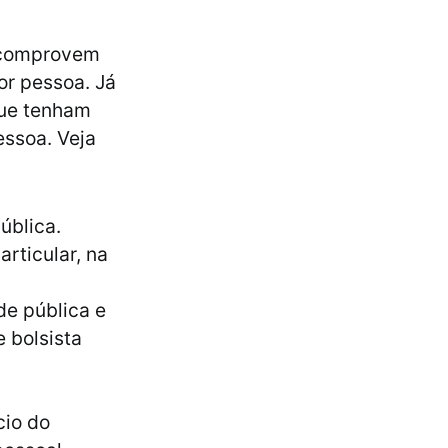
e comprovem
or pessoa. Já
que tenham
essoa. Veja
ública.
rticular, na
de pública e
 bolsista
cio do