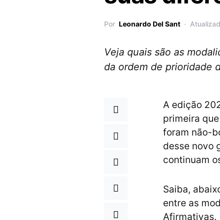
Por
Leonardo Del Sant
Atualiza
Veja quais são as modali
da ordem de prioridade 
A edição 20
primeira que
foram não-bo
desse novo g
continuam o
Saiba, abaix
entre as mod
Afirmativas.