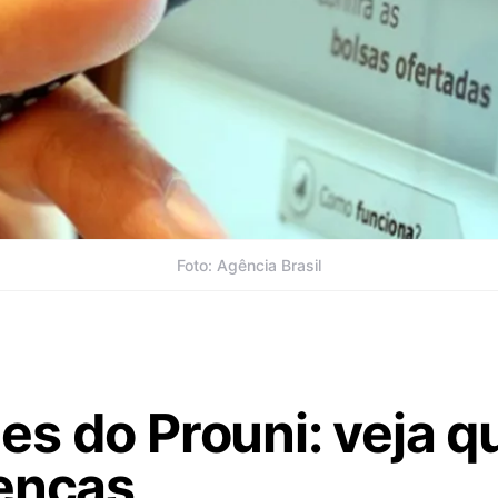
Foto: Agência Brasil
s do Prouni: veja qu
renças