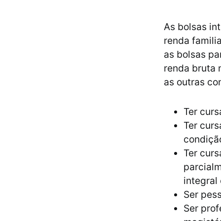
As bolsas in
renda famili
as bolsas pa
renda bruta 
as outras co
Ter curs
Ter curs
condição
Ter curs
parcialm
integral
Ser pess
Ser prof