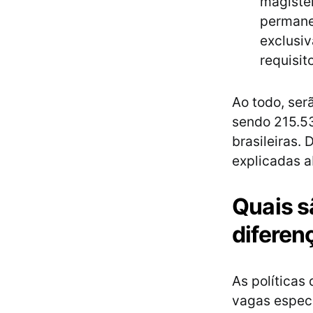
magistér
permanen
exclusiv
requisit
Ao todo, ser
sendo 215.53
brasileiras.
explicadas a
Quais s
diferen
As políticas
vagas especí