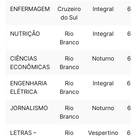
ENFERMAGEM
Cruzeiro
Integral
644
do Sul
NUTRIÇÃO
Rio
Integral
641
Branco
CIÊNCIAS
Rio
Noturno
641
ECONÔMICAS
Branco
ENGENHARIA
Rio
Integral
634
ELÉTRICA
Branco
JORNALISMO
Rio
Noturno
616
Branco
LETRAS –
Rio
Vespertino
605