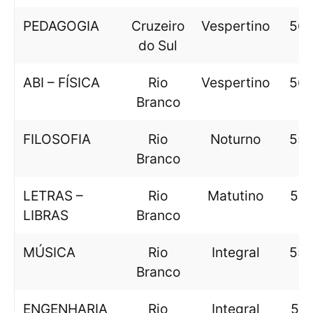
PEDAGOGIA
Cruzeiro
Vespertino
568
do Sul
ABI – FÍSICA
Rio
Vespertino
562
Branco
FILOSOFIA
Rio
Noturno
559
Branco
LETRAS –
Rio
Matutino
557
LIBRAS
Branco
MÚSICA
Rio
Integral
556
Branco
ENGENHARIA
Rio
Integral
555