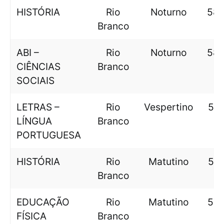
HISTÓRIA
Rio
Noturno
583
Branco
ABI –
Rio
Noturno
582
CIÊNCIAS
Branco
SOCIAIS
LETRAS –
Rio
Vespertino
578
LÍNGUA
Branco
PORTUGUESA
HISTÓRIA
Rio
Matutino
576
Branco
EDUCAÇÃO
Rio
Matutino
574
FÍSICA
Branco