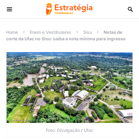
Procurar:
Home
Enem e Vestibulares
Sisu
Notas de
corte da Ufac no Sisu: saiba a nota mínima para ingresso
Foto: Divulgação / Ufac