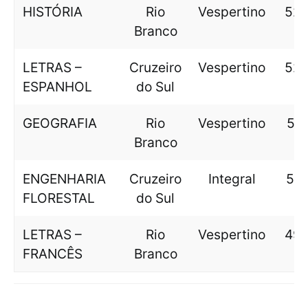
HISTÓRIA
Rio
Vespertino
528
Branco
LETRAS –
Cruzeiro
Vespertino
520
ESPANHOL
do Sul
GEOGRAFIA
Rio
Vespertino
517
Branco
ENGENHARIA
Cruzeiro
Integral
514
FLORESTAL
do Sul
LETRAS –
Rio
Vespertino
499
FRANCÊS
Branco