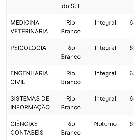
do Sul
MEDICINA
Rio
Integral
659
VETERINÁRIA
Branco
PSICOLOGIA
Rio
Integral
659
Branco
ENGENHARIA
Rio
Integral
659
CIVIL
Branco
SISTEMAS DE
Rio
Integral
658
INFORMAÇÃO
Branco
CIÊNCIAS
Rio
Noturno
656
CONTÁBEIS
Branco