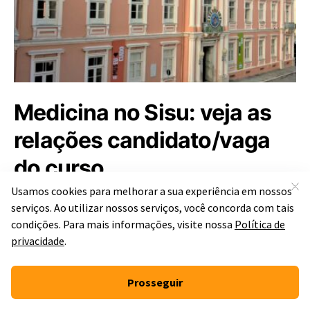
Medicina no Sisu: veja as
relações candidato/vaga
do curso
Por
Larrani Ferreira
Atualizado em 4 de novembro de 2024 às 18:39 • Publicado
em 8 de julho de 2024
É por meio do Sisu que muitos estudantes ingressam em
Medicina; confira a concorrência do curso