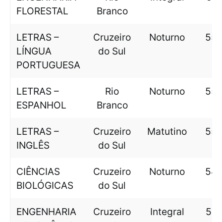
FLORESTAL
Branco
LETRAS –
Cruzeiro
Noturno
553
LÍNGUA
do Sul
PORTUGUESA
LETRAS –
Rio
Noturno
552
ESPANHOL
Branco
LETRAS –
Cruzeiro
Matutino
550
INGLÊS
do Sul
CIÊNCIAS
Cruzeiro
Noturno
549
BIOLÓGICAS
do Sul
ENGENHARIA
Cruzeiro
Integral
546