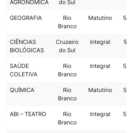
AGRONÔMICA
do Sul
GEOGRAFIA
Rio
Matutino
543
Branco
CIÊNCIAS
Cruzeiro
Integral
541
BIOLÓGICAS
do Sul
SAÚDE
Rio
Integral
539
COLETIVA
Branco
QUÍMICA
Rio
Matutino
537
Branco
ABI – TEATRO
Rio
Integral
529
Branco