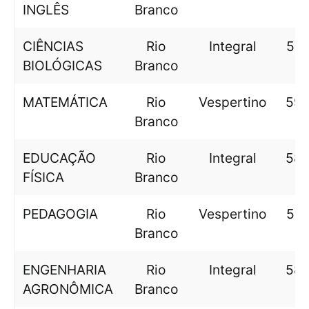
INGLÊS
Branco
CIÊNCIAS
Rio
Integral
599
BIOLÓGICAS
Branco
MATEMÁTICA
Rio
Vespertino
598
Branco
EDUCAÇÃO
Rio
Integral
589
FÍSICA
Branco
PEDAGOGIA
Rio
Vespertino
587
Branco
ENGENHARIA
Rio
Integral
586
AGRONÔMICA
Branco