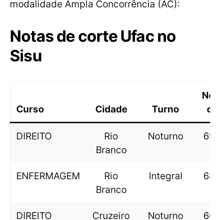
modalidade Ampla Concorrência (AC):
Notas de corte Ufac no
Sisu
Not
Curso
Cidade
Turno
co
DIREITO
Rio
Noturno
695
Branco
ENFERMAGEM
Rio
Integral
689
Branco
DIREITO
Cruzeiro
Noturno
668