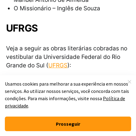
O Missionário – Inglês de Souza
UFRGS
Veja a seguir as obras literárias cobradas no
vestibular da Universidade Federal do Rio
Grande do Sul (
UFRGS
):
Caderno de memórias coloniais – Isabela
Figueiredo
Construção [álbum] – Chico Buarque
Ponciá Vicêncio – Conceição Evaristo
Deixa o quarto como está – Amílcar
Bettega
Bagagem – Adélia Prado