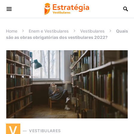
Procurar:
Home
Enem e Vestibulares
Vestibulares
Quais
são as obras obrigatórias dos vestibulares 2022?
V
VESTIBULARES