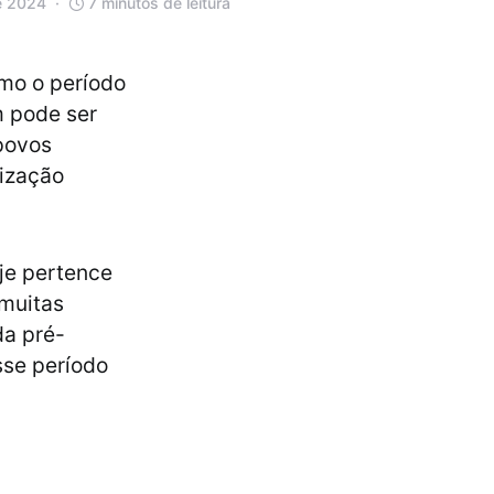
e 2024
7 minutos de leitura
omo o período
m pode ser
povos
nização
je pertence
 muitas
da pré-
sse período