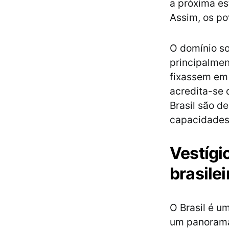
a próxima es
Assim, os p
O domínio so
principalmen
fixassem em
acredita-se 
Brasil são d
capacidades
Vestígi
brasilei
O Brasil é u
um panorama 