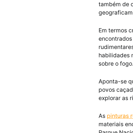
também de o
geograficam
Em termos cr
encontrados 
rudimentares
habilidades 
sobre o fogo
Aponta-se que
povos caçado
explorar as 
As
pinturas 
materiais en
Parque Naci