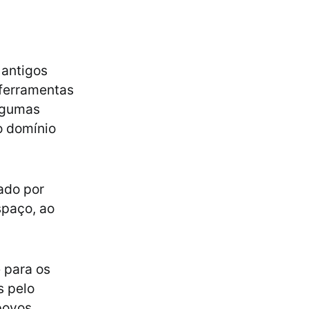
 antigos
 ferramentas
algumas
o domínio
pado por
spaço, ao
 para os
s pelo
povos