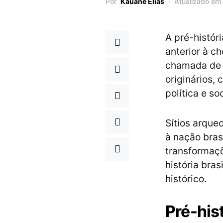
Por
Kauane Elias
Atualizado em
A pré-históri
anterior à c
chamada de 
originários,
política e so
Sítios arque
à nação brasi
transformaçõ
história bra
histórico.
Pré-hist