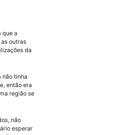
m que a
 as outras
ilizações da
a não tinha
e, então era
uma região se
dos, não
ário esperar