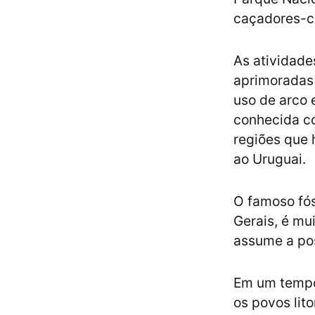
caçadores-co
As atividad
aprimoradas 
uso de arco 
conhecida c
regiões que 
ao Uruguai.
O famoso fós
Gerais, é mu
assume a pos
Em um tempo 
os povos lit