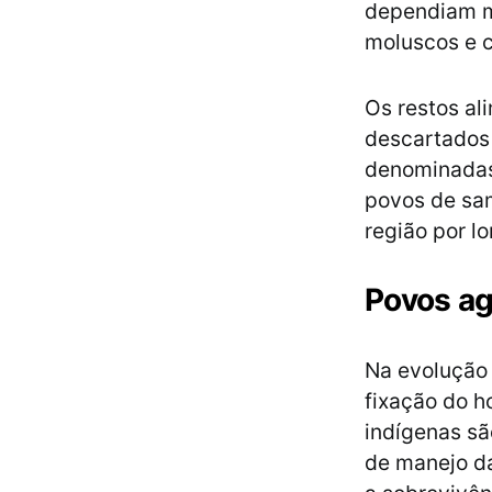
dependiam ma
moluscos e c
Os restos al
descartados 
denominadas
povos de sa
região por l
Povos ag
Na evolução 
fixação do h
indígenas sã
de manejo da