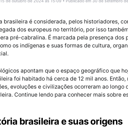
 15 de outubro de 2024 às 15:09 • Publicado em 30 de setembro d
a brasileira é considerada, pelos historiadores, c
hegada dos europeus no território, por isso també
era pré-cabralina. É marcada pela presença dos 
 como os indígenas e suas formas de cultura, orga
cial.
ológicos apontam que o espaço geográfico que ho
leira foi habitado há cerca de 12 mil anos. Então,
es, evoluções e civilizações ocorreram ao longo 
sileira. Continue lendo para conhecer mais sobre e
ória brasileira e suas origens