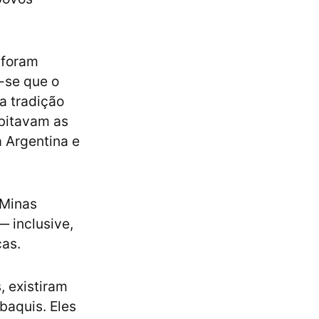
 foram
a-se que o
a tradição
bitavam as
à Argentina e
 Minas
— inclusive,
cas.
, existiram
baquis. Eles