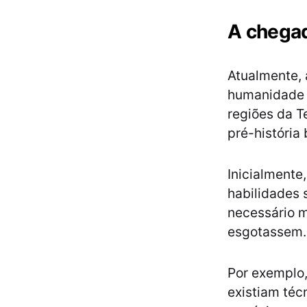
A chegad
Atualmente, 
humanidade in
regiões da T
pré-história
Inicialmente
habilidades 
necessário m
esgotassem
Por exemplo,
existiam téc