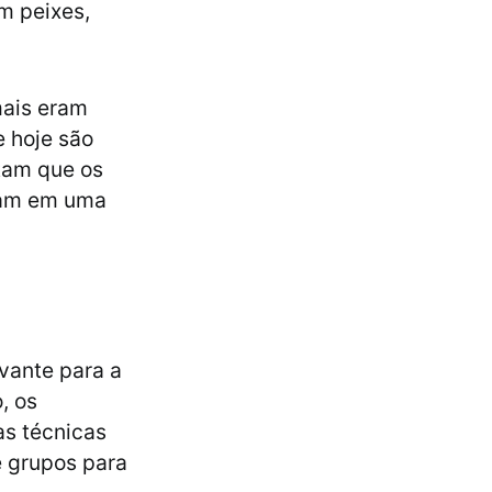
m peixes,
mais eram
e hoje são
tam que os
ram em uma
vante para a
, os
as técnicas
e grupos para