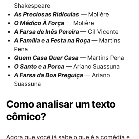
Shakespeare
As Preciosas Ridículas
— Molière
O Médico À Força
— Molière
A Farsa de Inês Pereira
— Gil Vicente
A Família e a Festa na Roça
— Martins
Pena
Quem Casa Quer Casa
— Martins Pena
O Santo e a Porca
— Ariano Suassuna
A Farsa da Boa Preguiça
— Ariano
Suassuna
Como analisar um texto
cômico?
Agora que você já sabe o que é a comédia e