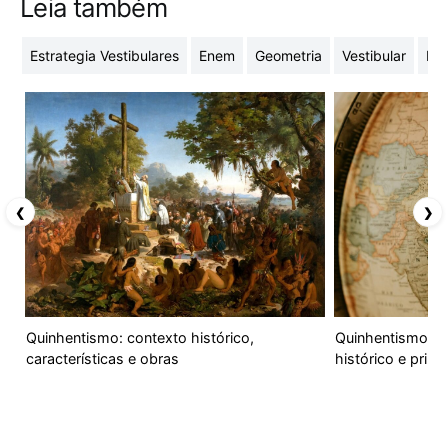
Leia também
Estrategia Vestibulares
Enem
Geometria
Vestibular
Lit
❮
❯
Quinhentismo: contexto histórico,
Quinhentismo no 
características e obras
histórico e princ