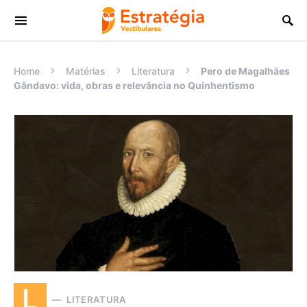
Procurar:
Home
Matérias
Literatura
Pero de Magalhães
Gândavo: vida, obras e relevância no Quinhentismo
L
LITERATURA