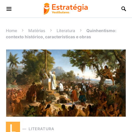
Procurar:
Home
Matérias
Literatura
Quinhentismo:
contexto histórico, características e obras
L
LITERATURA