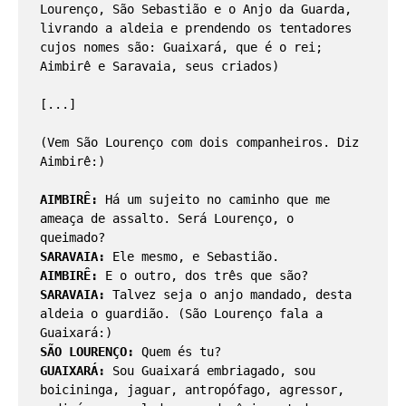
Lourenço, São Sebastião e o Anjo da Guarda, 
livrando a aldeia e prendendo os tentadores 
cujos nomes são: Guaixará, que é o rei; 
Aimbirê e Saravaia, seus criados)
[...]
(Vem São Lourenço com dois companheiros. Diz 
Aimbirê:)
AIMBIRÊ:
 Há um sujeito no caminho que me 
ameaça de assalto. Será Lourenço, o 
queimado? 
SARAVAIA: 
Ele mesmo, e Sebastião. 
AIMBIRÊ: 
E o outro, dos três que são? 
SARAVAIA: 
Talvez seja o anjo mandado, desta 
aldeia o guardião. (São Lourenço fala a 
Guaixará:) 
SÃO LOURENÇO: 
Quem és tu? 
GUAIXARÁ:
 Sou Guaixará embriagado, sou 
boicininga, jaguar, antropófago, agressor, 