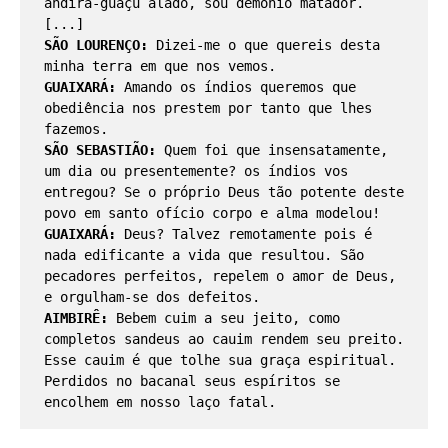
andirá-guaçu alado, sou demônio matador. 
[...]
SÃO LOURENÇO: 
Dizei-me o que quereis desta 
minha terra em que nos vemos. 
GUAIXARÁ:
 Amando os índios queremos que 
obediência nos prestem por tanto que lhes 
fazemos.
SÃO SEBASTIÃO: 
Quem foi que insensatamente, 
um dia ou presentemente? os índios vos 
entregou? Se o próprio Deus tão potente deste 
povo em santo ofício corpo e alma modelou! 
GUAIXARÁ:
 Deus? Talvez remotamente pois é 
nada edificante a vida que resultou. São 
pecadores perfeitos, repelem o amor de Deus, 
e orgulham-se dos defeitos. 
AIMBIRÊ: 
Bebem cuim a seu jeito, como 
completos sandeus ao cauim rendem seu preito. 
Esse cauim é que tolhe sua graça espiritual. 
Perdidos no bacanal seus espíritos se 
encolhem em nosso laço fatal.