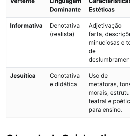
Vertente
Linguagem
Características
Dominante
Estéticas
Informativa
Denotativa
Adjetivação
(realista)
farta, descrições
minuciosas e to
de
deslumbramento
Jesuítica
Conotativa
Uso de
e didática
metáforas, tons
morais, estrutura
teatral e poética
para ensino.