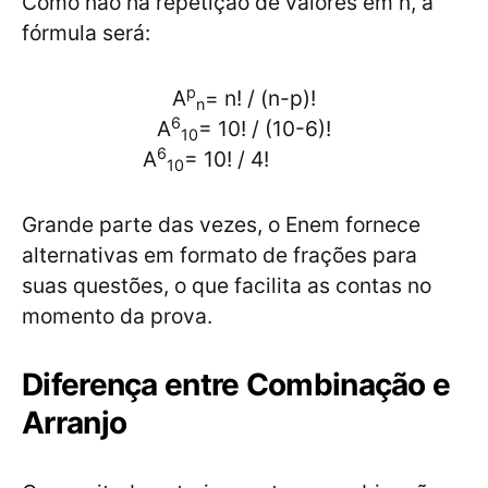
Como não há repetição de valores em n, a
fórmula será:
p
A
= n! / (n-p)!
n
6
A
= 10! / (10-6)!
10
6
A
= 10! / 4!
10
Grande parte das vezes, o Enem fornece
alternativas em formato de frações para
suas questões, o que facilita as contas no
momento da prova.
Diferença entre Combinação e
Arranjo