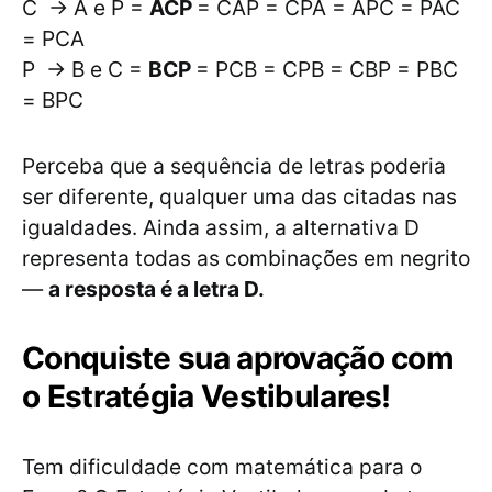
C → A e P =
ACP
= CAP = CPA = APC = PAC
= PCA
P → B e C =
BCP
= PCB = CPB = CBP = PBC
= BPC
Perceba que a sequência de letras poderia
ser diferente, qualquer uma das citadas nas
igualdades. Ainda assim, a alternativa D
representa todas as combinações em negrito
—
a resposta é a letra D.
Conquiste sua aprovação com
o Estratégia Vestibulares!
Tem dificuldade com matemática para o