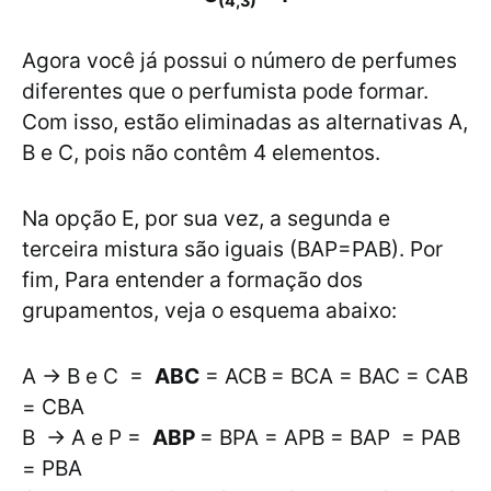
(4,3)
Agora você já possui o número de perfumes
diferentes que o perfumista pode formar.
Com isso, estão eliminadas as alternativas A,
B e C, pois não contêm 4 elementos.
Na opção E, por sua vez, a segunda e
terceira mistura são iguais (BAP=PAB). Por
fim, Para entender a formação dos
grupamentos, veja o esquema abaixo:
A → B e C =
ABC
= ACB
= BCA = BAC = CAB
= CBA
B → A e P =
ABP
= BPA = APB = BAP = PAB
= PBA