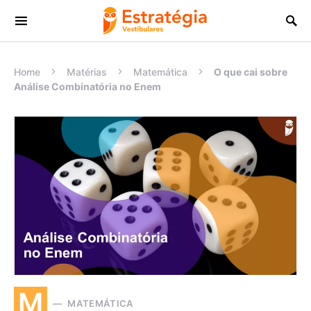
Procurar:
Home
Matérias
Matemática
O que cai sobre
Análise Combinatória no Enem
M
MATEMÁTICA