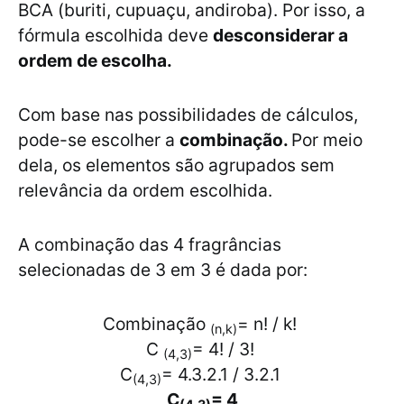
BCA (buriti, cupuaçu, andiroba). Por isso, a
fórmula escolhida deve
desconsiderar a
ordem de escolha.
Com base nas possibilidades de cálculos,
pode-se escolher a
combinação.
Por meio
dela, os elementos são agrupados sem
relevância da ordem escolhida.
A combinação das 4 fragrâncias
selecionadas de 3 em 3 é dada por:
Combinação
= n! / k!
(n,k)
C
= 4! / 3!
(4,3)
C
= 4.3.2.1 / 3.2.1
(4,3)
C
= 4