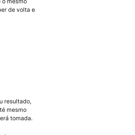
 é o mesmo
ber de volta e
u resultado,
 até mesmo
será tomada.