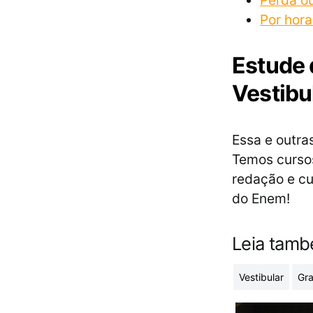
Perda ou
Por hora
Estude 
Vestibu
Essa e outra
Temos cursos
redação e cu
do Enem!
Leia tam
Vestibular
Gr