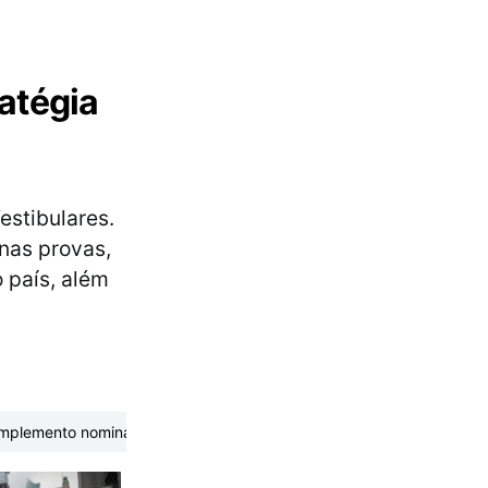
atégia
estibulares.
nas provas,
o país, além
mplemento nominal
Antitese
Simbolismo
Poesia
Verbos