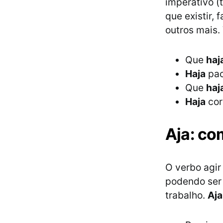
imperativo (
que existir, 
outros mais.
Que
haj
Haja
pac
Que
haj
Haja
cor
Aja: co
O verbo agir 
podendo ser
trabalho.
Aja