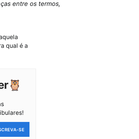
nças entre os termos,
 aquela
ra qual é a
er🦉
as
ibulares!
SCREVA-SE