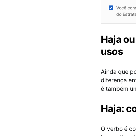
Você con
do Estrat
Haja ou
usos
Ainda que po
diferença en
é também um
Haja: c
O verbo é co