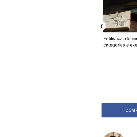
❮
Estilística: defin
categorias e ex
COMP