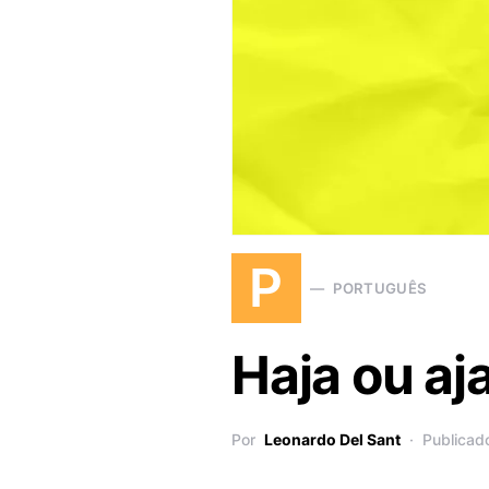
P
PORTUGUÊS
Haja ou aja
Por
Leonardo Del Sant
Publicad