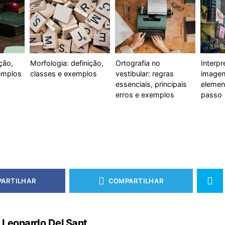
ição,
Morfologia: definição,
Ortografia no
Interp
emplos
classes e exemplos
vestibular: regras
imagen
essenciais, principais
elemen
erros e exemplos
passo
ARTILHAR
COMPARTILHAR
Leonardo Del Sant