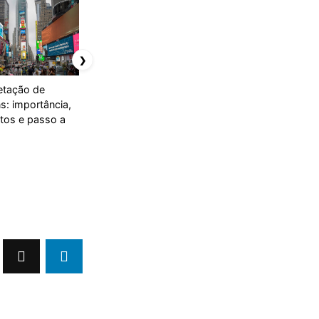
❯
retação de
Interpretação do texto
Interpretando o texto
s: importância,
jornalístico:
literário: linguagem,
tos e passo a
características,
contexto e
estrutura e linguagem
intertextualidade