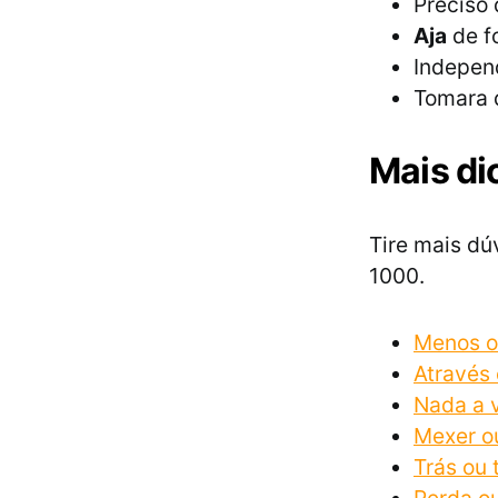
Preciso
Aja
de f
Indepen
Tomara 
Mais di
Tire mais dú
1000.
Menos o
Através 
Nada a v
Mexer ou
Trás ou 