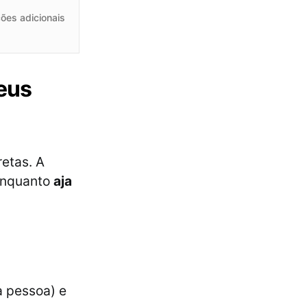
ões adicionais
seus
etas. A
enquanto
aja
a pessoa) e