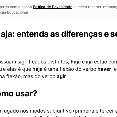
corda com a nossa
Política de Privacidade
e aceita receber informaç
égia Educacional.
 aja: entenda as diferenças e 
ssuam significados distintos,
haja e aja
estão corr
tre elas é que
haja
é uma flexão do verbo
haver
, 
a flexão, mas do verbo
agir
.
omo usar?
njugado nos modos subjuntivo (primeira e terceir