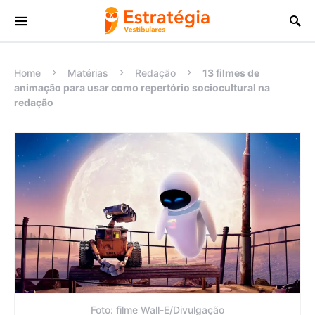
Procurar:
Home
Matérias
Redação
13 filmes de
animação para usar como repertório sociocultural na
redação
Foto: filme Wall-E/Divulgação