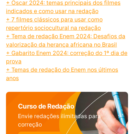
+ Oscar 2024: temas principais dos filmes
indicados e como usar na redação
+ 7 filmes clássicos para usar como
repertório sociocultural na redação
+ Tema de redação Enem 2024: Desafios da
valorização da herança africana no Brasil
+ Gabarito Enem 2024: correção do 1º dia de
prova
+ Temas de redação do Enem nos últimos
anos
Curso de Redação
Envie redações ilimitadas para
correção