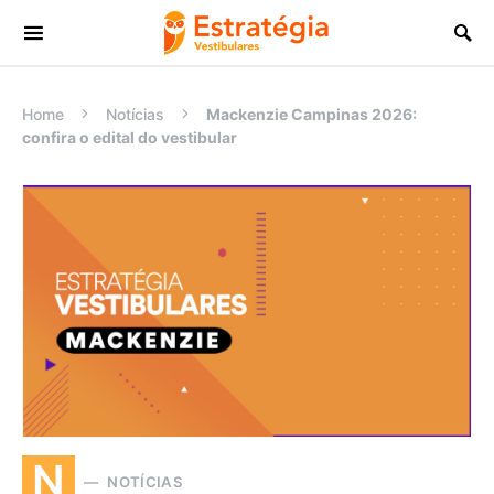
Procurar:
Home
Notícias
Mackenzie Campinas 2026:
confira o edital do vestibular
N
NOTÍCIAS