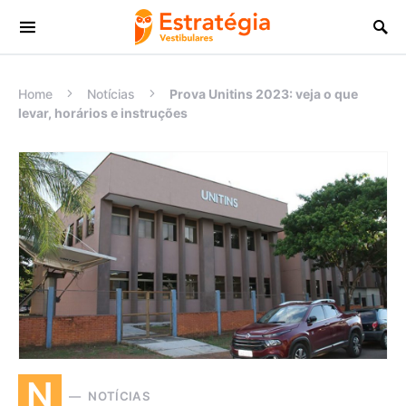
Procurar:
Home
Notícias
Prova Unitins 2023: veja o que
levar, horários e instruções
N
NOTÍCIAS