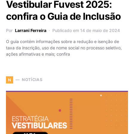
Vestibular Fuvest 2025:
confira o Guia de Inclusão
Por
Larrani Ferreira
Publicado em 14 de maio de 2024
O guia contém informações sobre a redução e isenção de
taxa da inscrição, uso de nome social no processo seletivo,
ações afirmativas e mais; confira
NOTÍCIAS
N